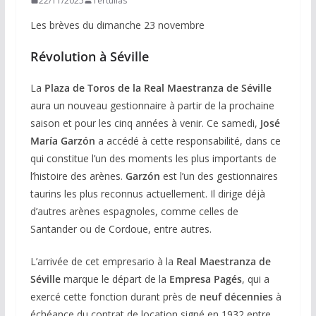
22/11/2025
Tertulias
Les brèves du dimanche 23 novembre
Révolution à Séville
La
Plaza de Toros de la Real Maestranza de Séville
aura un nouveau gestionnaire à partir de la prochaine
saison et pour les cinq années à venir. Ce samedi,
José
María Garzón
a accédé à cette responsabilité, dans ce
qui constitue l’un des moments les plus importants de
l’histoire des arènes.
Garzón
est l’un des gestionnaires
taurins les plus reconnus actuellement. Il dirige déjà
d’autres arènes espagnoles, comme celles de
Santander ou de Cordoue, entre autres.
L’arrivée de cet empresario à la
Real Maestranza de
Séville
marque le départ de la
Empresa Pagés
, qui a
exercé cette fonction durant près de
neuf décennies
à
échéance du contrat de location signé en 1932 entre