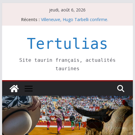
Passer
jeudi, août 6, 2026
au
Récents :
Villeneuve, Hugo Tarbelli confirme.
contenu
Escalafón 2026 – matadors de toros-
Escalafón 2026 – novilleros –
Les brèves du jeudi 6 août
Tertulias
Les brèves du mercredi 5 août
Site taurin français, actualités
taurines