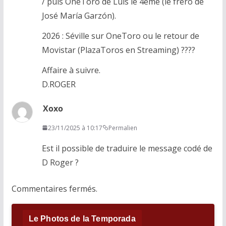
/ puis OneToro de Luis le 4ème (le fréro de
José María Garzón).
2026 : Séville sur OneToro ou le retour de
Movistar (PlazaToros en Streaming) ????
Affaire à suivre.
D.ROGER
Xoxo
23/11/2025 à 10:17
Permalien
Est il possible de traduire le message codé de
D Roger ?
Commentaires fermés.
Le Photos de la Temporada