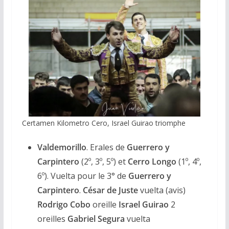
Certamen Kilometro Cero, Israel Guirao triomphe
Valdemorillo
. Erales de
Guerrero y
Carpintero
(2º, 3º, 5º) et
Cerro Longo
(1º, 4º,
6º). Vuelta pour le 3° de
Guerrero y
Carpintero
.
César de Juste
vuelta (avis)
Rodrigo Cobo
oreille
Israel Guirao
2
oreilles
Gabriel Segura
vuelta