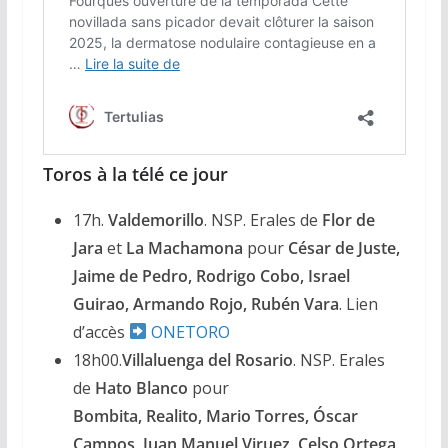
Toros à la télé ce jour
17h.
Valdemorillo
. NSP. Erales de
Flor de
Jara
et
La Machamona
pour
César de Juste,
Jaime de Pedro, Rodrigo Cobo, Israel
Guirao, Armando Rojo, Rubén Vara
. Lien
d’accès
ONETORO
18h00.
Villaluenga del Rosario
. NSP. Erales
de
Hato Blanco
pour
Bombita, Realito, Mario Torres, Óscar
Campos, Juan Manuel Viruez, Celso Ortega
.