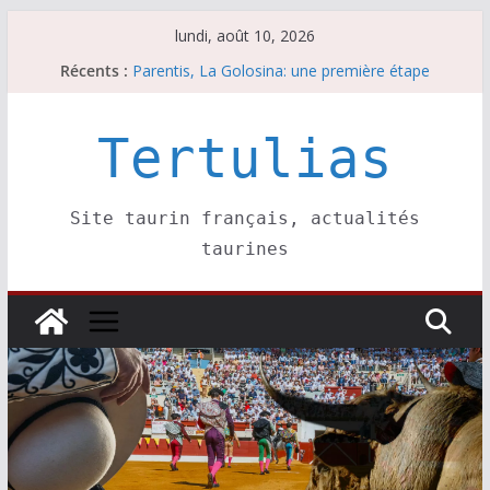
Passer
lundi, août 10, 2026
Coup de foudre à Soustons
au
Récents :
Parentis, La Golosina: une première étape
contenu
Les brèves du lundi 10 août
A Parentis, à part les brindis……
Les brèves du dimanche 9 août
Tertulias
Site taurin français, actualités
taurines