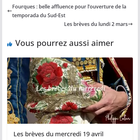
b
l
L
s
a
Fourques : belle affluence pour l’ouverture de la
o
i
A
g
o
n
p
e
temporada du Sud-Est
k
k
p
r
Les brèves du lundi 2 mars
Vous pourrez aussi aimer
Les brèves du mercredi 19 avril