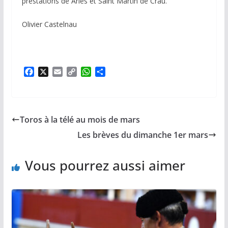
prestations de Arles et Saint Martin de Crau.
Olivier Castelnau
F
X
E
C
W
P
a
m
o
h
a
c
a
p
a
r
e
i
y
t
t
b
l
L
s
a
Toros à la télé au mois de mars
o
i
A
g
o
n
p
e
Les brèves du dimanche 1er mars
k
k
p
r
Vous pourrez aussi aimer