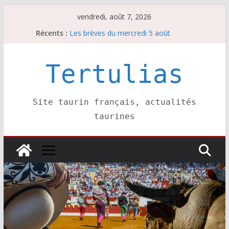
Passer
vendredi, août 7, 2026
au
Récents :
Les brèves du mercredi 5 août
contenu
Les brèves du vendredi 7 août
Escalafón 2026 – matadors de toros-
Escalafón 2026 – novilleros –
Tertulias
Les brèves du jeudi 6 août
Site taurin français, actualités
taurines