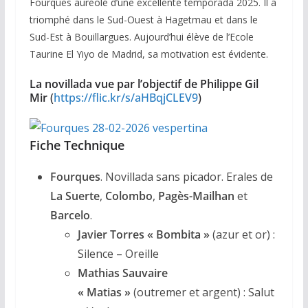
Fourques auréolé d’une excellente temporada 2025. Il a
triomphé dans le Sud-Ouest à Hagetmau et dans le
Sud-Est à Bouillargues. Aujourd’hui élève de l’Ecole
Taurine El Yiyo de Madrid, sa motivation est évidente.
La novillada vue par l’objectif de Philippe Gil
Mir
(
https://flic.kr/s/aHBqjCLEV9
)
Fiche Technique
Fourques
. Novillada sans picador. Erales de
La Suerte
,
Colombo
,
Pagès-Mailhan
et
Barcelo
.
Javier Torres « Bombita »
(azur et or) :
Silence – Oreille
Mathias Sauvaire
« Matias »
(outremer et argent) : Salut