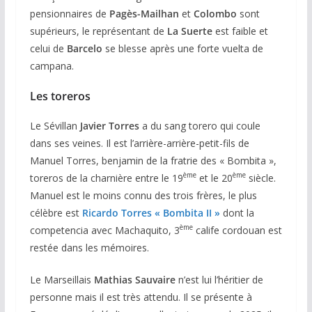
pensionnaires de
Pagès-Mailhan
et
Colombo
sont
supérieurs, le représentant de
La Suerte
est faible et
celui de
Barcelo
se blesse après une forte vuelta de
campana.
Les toreros
Le Sévillan
Javier Torres
a du sang torero qui coule
dans ses veines. Il est l’arrière-arrière-petit-fils de
Manuel Torres, benjamin de la fratrie des « Bombita »,
ème
ème
toreros de la charnière entre le 19
et le 20
siècle.
Manuel est le moins connu des trois frères, le plus
célèbre est
Ricardo Torres « Bombita II »
dont la
ème
competencia avec Machaquito, 3
calife cordouan est
restée dans les mémoires.
Le Marseillais
Mathias Sauvaire
n’est lui l’héritier de
personne mais il est très attendu. Il se présente à