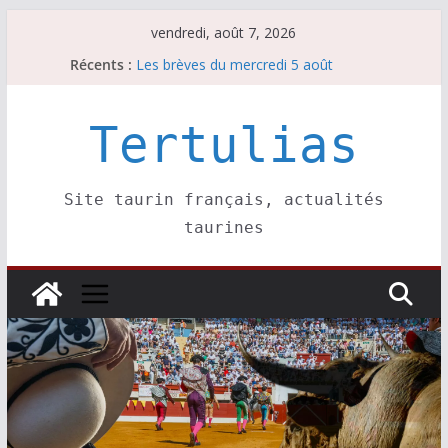
Passer
vendredi, août 7, 2026
au
Récents :
Les brèves du mercredi 5 août
contenu
Les brèves du vendredi 7 août
Escalafón 2026 – matadors de toros-
Escalafón 2026 – novilleros –
Tertulias
Les brèves du jeudi 6 août
Site taurin français, actualités
taurines