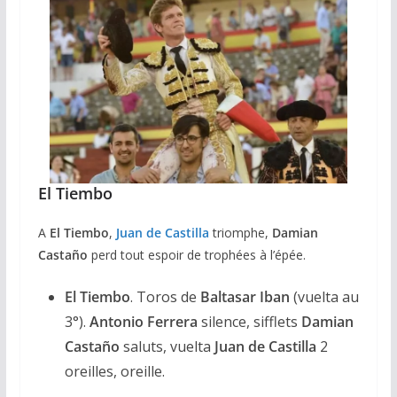
El Tiembo
A
El Tiembo
,
Juan de Castilla
triomphe,
Damian
Castaño
perd tout espoir de trophées à l’épée.
El Tiembo
. Toros de
Baltasar Iban
(vuelta au
3°).
Antonio Ferrera
silence, sifflets
Damian
Castaño
saluts, vuelta
Juan de Castilla
2
oreilles, oreille.