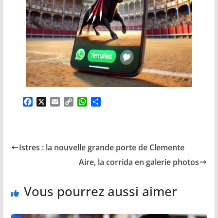
F
X
E
C
W
P
a
m
o
h
a
c
a
p
a
r
e
i
y
t
t
b
l
L
s
a
Istres : la nouvelle grande porte de Clemente
o
i
A
g
o
n
p
e
Aire, la corrida en galerie photos
k
k
p
r
Vous pourrez aussi aimer