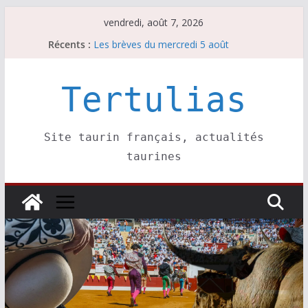
Passer
vendredi, août 7, 2026
au
Récents :
Les brèves du mercredi 5 août
contenu
Les brèves du vendredi 7 août
Escalafón 2026 – matadors de toros-
Escalafón 2026 – novilleros –
Tertulias
Les brèves du jeudi 6 août
Site taurin français, actualités
taurines