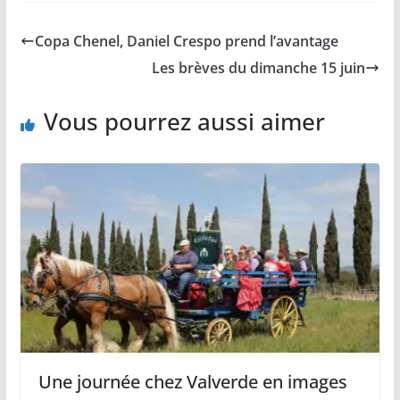
e
i
y
t
t
b
l
L
s
a
Copa Chenel, Daniel Crespo prend l’avantage
o
i
A
g
o
n
p
e
Les brèves du dimanche 15 juin
k
k
p
r
Vous pourrez aussi aimer
Une journée chez Valverde en images