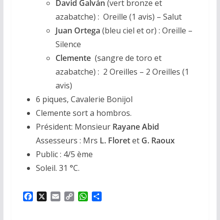
David Galván
(vert bronze et
azabatche) : Oreille (1 avis) – Salut
Juan Ortega
(bleu ciel et or) : Oreille –
Silence
Clemente
(sangre de toro et
azabatche) : 2 Oreilles – 2 Oreilles (1
avis)
6 piques, Cavalerie Bonijol
Clemente sort a hombros.
Président: Monsieur
Rayane Abid
Assesseurs : Mrs
L. Floret
et
G. Raoux
Public : 4/5 ème
Soleil. 31 °C.
F
X
E
C
W
P
a
m
o
h
a
c
a
p
a
r