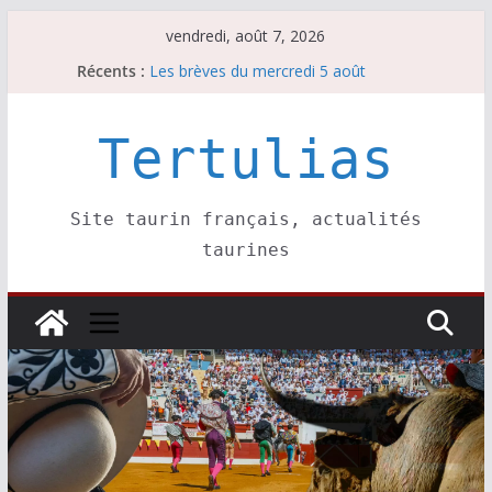
Passer
vendredi, août 7, 2026
Les brèves du jeudi 6 août
au
Récents :
Les brèves du mercredi 5 août
contenu
Les brèves du vendredi 7 août
Escalafón 2026 – matadors de toros-
Tertulias
Escalafón 2026 – novilleros –
Site taurin français, actualités
taurines