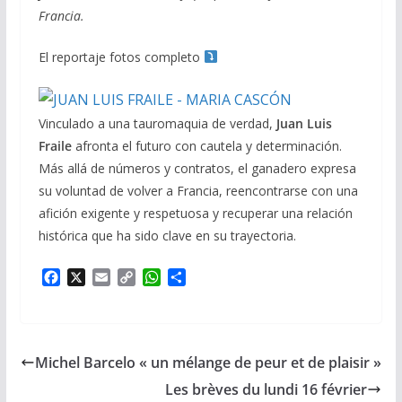
Francia.
El reportaje fotos completo
Vinculado a una tauromaquia de verdad,
Juan Luis
Fraile
afronta el futuro con cautela y determinación.
Más allá de números y contratos, el ganadero expresa
su voluntad de volver a Francia, reencontrarse con una
afición exigente y respetuosa y recuperar una relación
histórica que ha sido clave en su trayectoria.
F
X
E
C
W
P
a
m
o
h
a
c
a
p
a
r
e
i
y
t
t
b
l
L
s
a
Michel Barcelo « un mélange de peur et de plaisir »
o
i
A
g
o
n
p
e
Les brèves du lundi 16 février