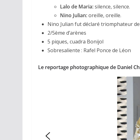
Lalo de Maria:
silence, silence.
Nino Julian:
oreille, oreille.
Nino Julian fut déclaré triomphateur de 
2/5ème d’arènes
5 piques, cuadra Bonijol
Sobresaliente : Rafel Ponce de Léon
Le reportage photographique de Daniel Ch
ACTUALITÉS TAURINES
CHRONIQUES TAURIN
Arles : au 
espérance
02/04/2026
Olivi