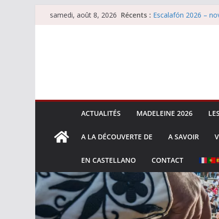
Passer
Récents :
Escalafón 2026 – nov
samedi, août 8, 2026
au
Les brèves du samed
Maurrin, rendez vous 
contenu
Les brèves du vendre
Escalafón 2026 – ma
ACTUALITÉS
MADELEINE 2026
LE
A LA DÉCOUVERTE DE
A SAVOIR
V
EN CASTELLANO
CONTACT