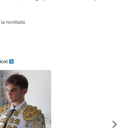
la novillada.
icot
ACTUALITÉS TAURINES
ES 2026
CHRONIQUES TAURINES 2026
seuil des
Istres : la feria des
s.
ultimes émotions
er Castelnau
18/06/2026
Olivier Castelnau