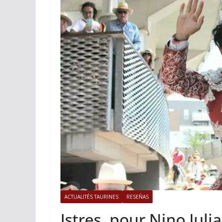
ACTUALITÉS TAURINES
Istres, l’o
photos
19/06/2026
Tertu
ACTUALITÉS TAURINES
RESEÑAS
Istres, pour Nino Juli