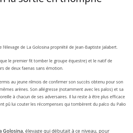
 l’élevage de La Golosina propriété de Jean-Baptiste Jalabert.
 que le premier fit tomber le groupe équestre) et le natif de
cours de deux faenas sans émotion.
ermis au jeune nîmois de confirmer son succès obtenu pour son
 mêmes arènes. Son allégresse (notamment avec les palos) et sa
reille à chacun de ses adversaires. Il lui reste à être plus efficace
ient pû lui couter les récompenses qui tombèrent du palco du Palio
a Golosina
, élevage qui débutait à ce niveau, pour