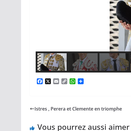
F
X
E
C
W
P
a
m
o
h
a
c
a
p
a
r
e
i
y
t
t
b
l
L
s
a
Istres , Perera et Clemente en triomphe
o
i
A
g
o
n
p
e
k
k
p
r
Vous pourrez aussi aimer