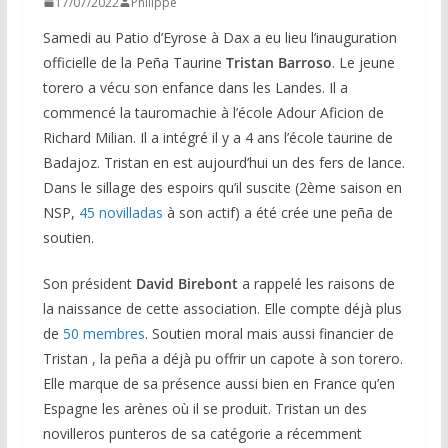
17/07/2022
Philippe
Samedi au Patio d’Eyrose à Dax a eu lieu l’inauguration
officielle de la Peña Taurine
Tristan
Barroso
. Le jeune
torero a vécu son enfance dans les Landes. Il a
commencé la tauromachie à l’école Adour Aficion de
Richard Milian. Il a intégré il y a 4 ans l’école taurine de
Badajoz. Tristan en est aujourd’hui un des fers de lance.
Dans le sillage des espoirs qu’il suscite (2ème saison en
NSP,
45 novilladas
à son actif) a été crée une peña de
soutien.
Son président
David Birebont
a rappelé les raisons de
la naissance de cette association. Elle compte déjà plus
de
50 membres
. Soutien moral mais aussi financier de
Tristan , la peña a déjà pu offrir un capote à son torero.
Elle marque de sa présence aussi bien en France qu’en
Espagne les arènes où il se produit. Tristan un des
novilleros punteros de sa catégorie a récemment