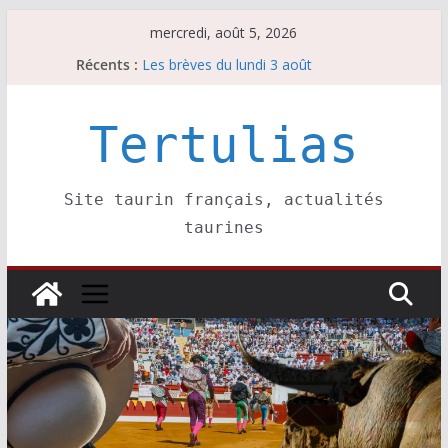
Passer
mercredi, août 5, 2026
au
Récents :
Les brèves du lundi 3 août
contenu
Les brèves du mercredi 5 août
Villeneuve, Hugo Tarbelli confirme.
Les brèves du mardi 4 août
Tertulias
La Sokamuturra de Pasai Donibane
Site taurin français, actualités
taurines