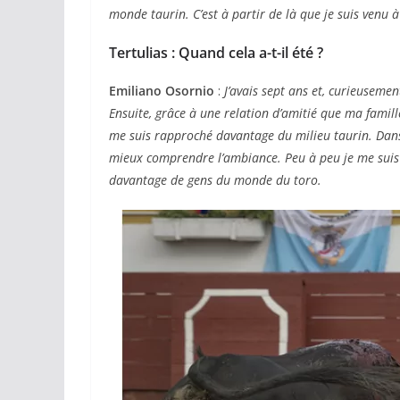
monde taurin. C’est à partir de là que je suis venu 
Tertulias : Quand cela a-t-il été ?
Emiliano Osornio
:
J’avais sept ans et, curieusement
Ensuite, grâce à une relation d’amitié que ma famil
me suis rapproché davantage du milieu taurin. Dan
mieux comprendre l’ambiance. Peu à peu je me suis 
ACTUALITÉS TAURINES
davantage de gens du monde du toro.
CHRONIQUES TAURINES 2026
Arles : au seuil
espérances.
02/04/2026
Olivier Castelna