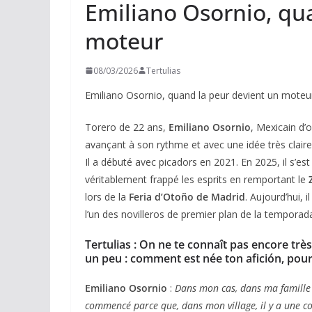
Emiliano Osornio, qu
moteur
08/03/2026
Tertulias
Emiliano Osornio, quand la peur devient un moteu
Torero de 22 ans,
Emiliano Osornio
, Mexicain d’o
avançant à son rythme et avec une idée très claire d
Il a débuté avec picadors en 2021. En 2025, il s’est 
véritablement frappé les esprits en remportant le
lors de la
Feria d’Otoño de Madrid
. Aujourd’hui, 
l’un des novilleros de premier plan de la tempora
Tertulias : On ne te connaît pas encore tr
un peu : comment est née ton afición, pour
Emiliano Osornio
:
Dans mon cas, dans ma famille il
commencé parce que, dans mon village, il y a une cor