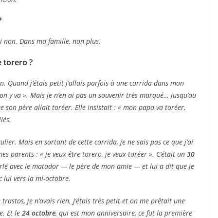
?
 non. Dans ma famille, non plus.
e torero ?
n. Quand j’étais petit j’allais parfois à une corrida dans mon
rs on y va ». Mais je n’en ai pas un souvenir très marqué… jusqu’au
 son père allait toréer. Elle insistait : « mon papa va toréer,
lés.
ulier. Mais en sortant de cette corrida, je ne sais pas ce que j’ai
 mes parents : « je veux être torero, je veux toréer ». C’était un
30
rlé avec le matador — le père de mon amie — et lui a dit que je
 lui vers la mi-octobre.
trastos, je n’avais rien. J’étais très petit et on me prêtait une
e. Et le
24 octobre
, qui est mon anniversaire, ce fut la première