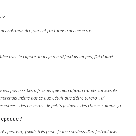
e ?
s entraîné dix jours et j’ai toréé trois becerras.
’idée avec le capote, mais je me défendais un peu, j’ai donné
viens pas très bien. Je crois que mon afición n’a été consciente
omprenais même pas ce que c’était que d’être torero. J’ai
entées : des becerras, de petits festivals, des choses comme ça.
e époque ?
très peureux, j’avais très peur. Je me souviens d’un festival avec