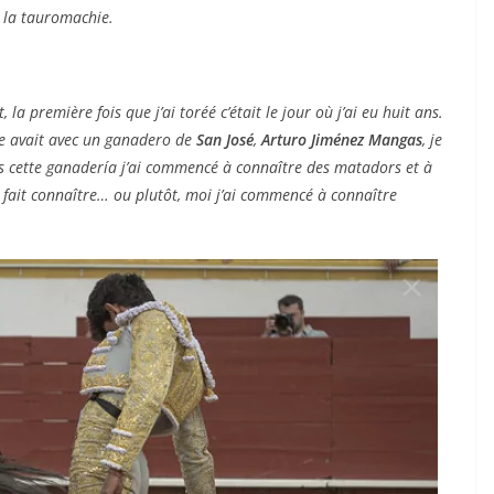
à la tauromachie.
, la première fois que j’ai toréé c’était le jour où j’ai eu huit ans.
le avait avec un ganadero de
San José
,
Arturo Jiménez Mangas
, je
s cette ganadería j’ai commencé à connaître des matadors et à
fait connaître… ou plutôt, moi j’ai commencé à connaître
ACTUALITÉS TAURINES
CHRONIQUES TAURINES 2026
 des
Istres : la feria des
ultimes émotions
u
18/06/2026
Olivier Castelnau