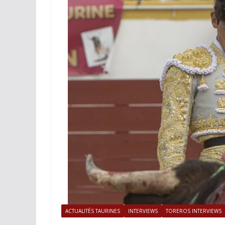
ACTUALITÉS TAURINES
PHOTOS 
Istres, l’ouvert
photos
19/06/2026
Tertulias
ACTUALITÉS TAURINES
INTERVIEWS
TOREROS INTERVIEWS