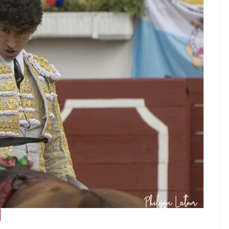
TAURINES 2026
ACTUALITÉS TAURINES
PHOTOS TAURINES 2026
ure en
Bayonne, la corrida des
fêtes en photos
17/07/2026
Tertulias