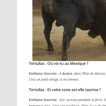
Tertulias : Où vis-tu au Mexique ?
Emiliano Osornio
:
À
Aculco
, dans l’État de Mexico
C’est un petit village, à mi-chemin.
Tertulias : Et cette zone est-elle taurine ?
Emiliano Osornio
:
Oui, surtout pendant la feria. E
beaucoup plus. C’est une tradition. Mais il y a de l’af