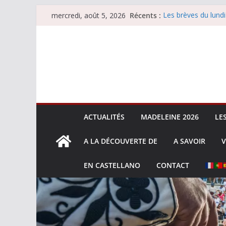
Passer
Récents :
Les brèves du lundi
mercredi, août 5, 2026
au
Les brèves du merc
Villeneuve, Hugo Ta
contenu
Les brèves du mard
La Sokamuturra de
ACTUALITÉS
MADELEINE 2026
LE
A LA DÉCOUVERTE DE
A SAVOIR
V
EN CASTELLANO
CONTACT