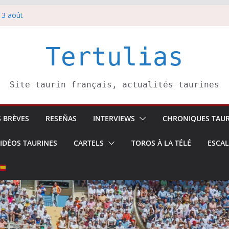
 3 août
redi 5 août
rbelli confirme.
i 4 août
Tertulias
 Pasai Donibane
Site taurin français, actualités taurines
S BRÈVES
RESEÑAS
INTERVIEWS
CHRONIQUES TAUR
IDÉOS TAURINES
CARTELS
TOROS À LA TÉLÉ
ESCA