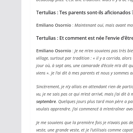
T
ertulias : Tes parents sont-ils aficionados 
Emiliano Osornio
:
Maintenant oui, mais avant moi
Tertulias : Et comment est née l’envie d’êtr
Emiliano Osornio
:
Je ne m’en souviens pas très bie
village, surtout par tradition : « il y a corrida, alo
jour où, à sept ans, une camarade d’école m’a dit que
viens ». Je l’ai dit à mes parents et nous y sommes al
Sincèrement, je n’y allais en attendant rien de partic
vu, je ne sais pas ce qui m’est arrivé, mais j’ai dit à
septembre
. Quelques jours plus tard mon père a pa
voulais apprendre. J’ai commencé à m’entraîner avec
Je me souviens que la première fois je n’avais pas de 
veste, une grande veste, et je l’utilisais comme capot