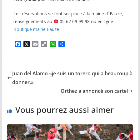
Les réservations se font sur place à la mairie d’ Eauze,
renseignements au
05 62 09 99 98 ou en ligne
Boutique mairie Eauze
F
X
E
C
W
P
a
m
o
h
a
c
a
p
a
r
e
i
y
t
t
b
l
L
s
a
Juan del Alamo «je suis un torero qui a beaucoup à
o
i
A
g
o
n
p
e
donner.»
k
k
p
r
Orthez a annoncé son cartel
Vous pourrez aussi aimer