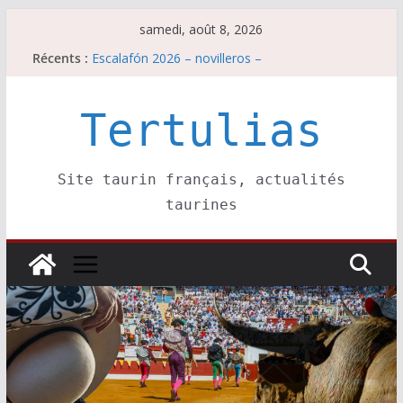
Passer
samedi, août 8, 2026
au
Récents :
Escalafón 2026 – novilleros –
contenu
Les brèves du samedi 8 août
Maurrin, rendez vous est pris pour l’an prochain.
Les brèves du vendredi 7 août
Tertulias
Escalafón 2026 – matadors de toros-
Site taurin français, actualités
taurines