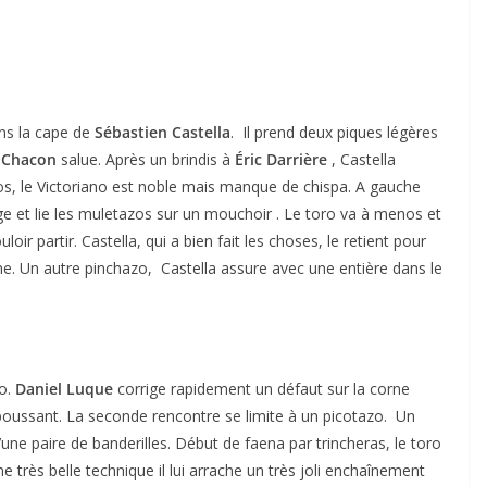
ans la cape de
Sébastien Castella
. Il prend deux piques légères
 Chacon
salue. Après un brindis à
Éric Darrière
, Castella
os, le Victoriano est noble mais manque de chispa. A gauche
ge et lie les muletazos sur un mouchoir . Le toro va à menos et
oir partir. Castella, qui a bien fait les choses, le retient pour
nne. Un autre pinchazo, Castella assure avec une entière dans le
to.
Daniel Luque
corrige rapidement un défaut sur la corne
poussant. La seconde rencontre se limite à un picotazo. Un
’une paire de banderilles. Début de faena par trincheras, le toro
ne très belle technique il lui arrache un très joli enchaînement