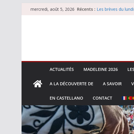
Passer
Récents :
Les brèves du lundi
mercredi, août 5, 2026
au
Les brèves du merc
Villeneuve, Hugo Ta
contenu
Les brèves du mard
La Sokamuturra de
ACTUALITÉS
MADELEINE 2026
LE
A LA DÉCOUVERTE DE
A SAVOIR
V
EN CASTELLANO
CONTACT