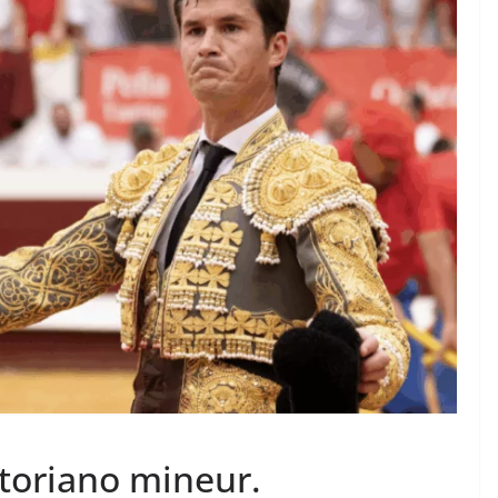
TAURINES 2026
ACTUALITÉS TAURINES
PHOTOS TAURINES 2026
ure en
Bayonne, la corrida des
fêtes en photos
17/07/2026
Tertulias
ctoriano mineur.