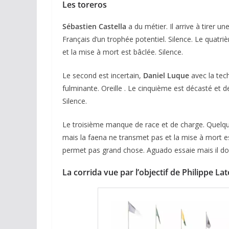
Les toreros
Sébastien Castella
a du métier. Il arrive à tirer 
Français d’un trophée potentiel. Silence. Le quatr
et la mise à mort est bâclée. Silence.
Le second est incertain,
Daniel Luque
avec la tech
fulminante. Oreille . Le cinquième est décasté et des
ACTUALITÉS TAURINES
Silence.
CHRONIQUES TAURINES 2026
Le troisième manque de race et de charge. Quelqu
Arles : au seuil 
mais la faena ne transmet pas et la mise à mort est
espérances.
permet pas grand chose. Aguado essaie mais il doit 
02/04/2026
Olivier Castelna
La corrida vue par l’objectif de Philippe Lat