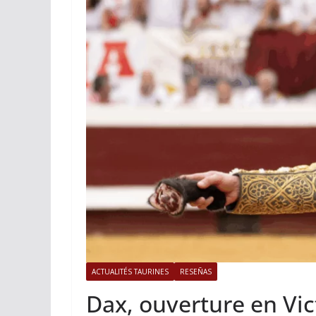
ACTUALITÉS TAURINES
PHOTOS 
Istres, l’ouvert
photos
19/06/2026
Tertulias
ACTUALITÉS TAURINES
RESEÑAS
Dax, ouverture en Vi