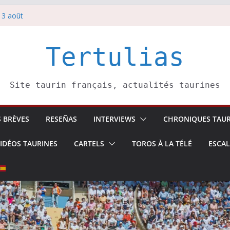
 3 août
redi 5 août
rbelli confirme.
i 4 août
Tertulias
 Pasai Donibane
Site taurin français, actualités taurines
S BRÈVES
RESEÑAS
INTERVIEWS
CHRONIQUES TAUR
IDÉOS TAURINES
CARTELS
TOROS À LA TÉLÉ
ESCA