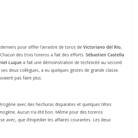
derniers pour siffler l’arrastre de toros de
Victoriano del Rio
,
 Chacun des trois toreros a fait des efforts.
Sébastien Castella
niel Luque
a fait une démoinstration de technicité au second
e ses deux collègues, a eu quelques gestes de grande classe.
vaient pas faire plus.
érogène avec des hechuras disparates et quelques têtes
mogène. Aucun n’a été bon. Même pour des toreros
ose avec, que d’expédier les affaires courantes. Les deux