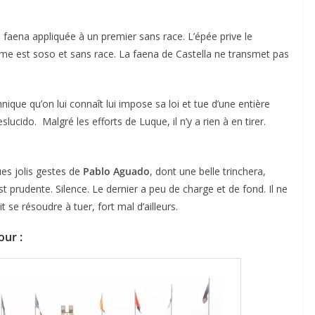
une faena appliquée à un premier sans race. L’épée prive le
ième est soso et sans race. La faena de Castella ne transmet pas
nique qu’on lui connaît lui impose sa loi et tue d’une entière
lucido. Malgré les efforts de Luque, il n’y a rien à en tirer.
ACTUALITÉS TAURINES
CHRONIQUES TAURINES 2026
es jolis gestes de
Pablo Aguado
, dont une belle trinchera,
des
Istres : la feria des
 prudente. Silence. Le dernier a peu de charge et de fond. Il ne
ultimes émotions
se résoudre à tuer, fort mal d’ailleurs.
u
18/06/2026
Olivier Castelnau
our :