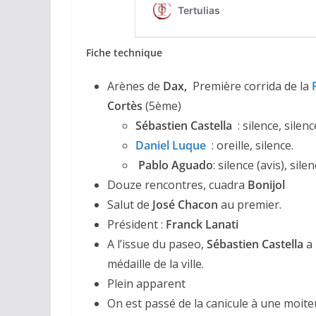
Fiche technique
Arènes de
Dax,
Première corrida de la
Cortès
(5ème)
Sébastien Castella
: silence, silenc
Daniel Luque
: oreille, silence.
Pablo Aguado
: silence (avis), silen
Douze rencontres, cuadra
Bonijol
Salut de
José Chacon
au premier.
Président :
Franck Lanati
A l’issue du paseo,
Sébastien Castella
a
médaille de la ville.
Plein apparent
On est passé de la canicule à une moiteu