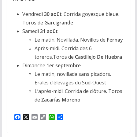
Vendredi
30 août
. Corrida goyesque bleue.
Toros de
Garcigrande
Samedi
31 août
Le matin. Novillada. Novillos de
Fernay
Après-midi. Corrida des 6
toreros.Toros de
Castillejo De Huebra
Dimanche
1er septembre
Le matin, novillada sans picadors.
Erales d’élevages du Sud-Ouest
L’après-midi. Corrida de clôture. Toros
de
Zacarías Moreno
F
X
E
C
W
P
a
m
o
h
a
c
a
p
a
r
e
i
y
t
t