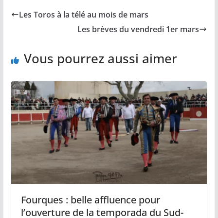
b
l
L
s
a
Les Toros à la télé au mois de mars
o
i
A
g
o
n
p
e
Les brèves du vendredi 1er mars
k
k
p
r
Vous pourrez aussi aimer
Fourques : belle affluence pour
l’ouverture de la temporada du Sud-