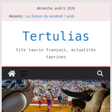
Passer
dimanche, août 9, 2026
au
Récents :
Les brèves du vendredi 7 août
contenu
Coup de foudre à Soustons
Parentis, La Golosina: une première étape
Les brèves du samedi 8 août
Tertulias
Maurrin, rendez vous est pris pour l’an prochain.
Site taurin français, actualités
taurines