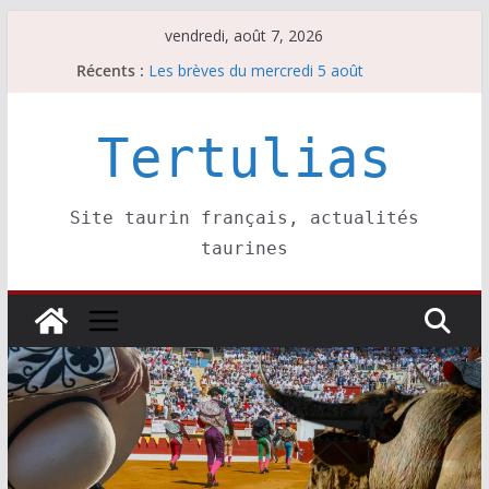
Passer
vendredi, août 7, 2026
au
Récents :
Les brèves du mercredi 5 août
contenu
Les brèves du vendredi 7 août
Escalafón 2026 – matadors de toros-
Escalafón 2026 – novilleros –
Tertulias
Les brèves du jeudi 6 août
Site taurin français, actualités
taurines