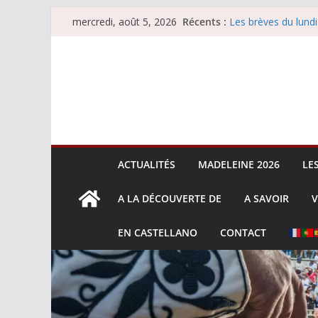
La Sokamuturra de
Passer
Récents :
Les brèves du lundi
mercredi, août 5, 2026
au
Les brèves du merc
Villeneuve, Hugo Ta
contenu
Les brèves du mard
ACTUALITÉS
MADELEINE 2026
LE
A LA DÉCOUVERTE DE
A SAVOIR
V
EN CASTELLANO
CONTACT