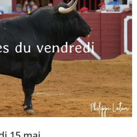
PHOTOS TAURINES 2026
ACTUALITÉS TAURINES
PHOTOS TAURINES 202
uverture en
Bayonne, la corrida
des fêtes en photos
lias
17/07/2026
Tertulias
di 15 mai