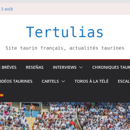
 Pasai Donibane
 3 août
redi 5 août
rbelli confirme.
i 4 août
Tertulias
Site taurin français, actualités taurines
S BRÈVES
RESEÑAS
INTERVIEWS
CHRONIQUES TAUR
IDÉOS TAURINES
CARTELS
TOROS À LA TÉLÉ
ESCA