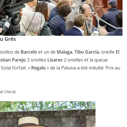
du Grès
novillos de
Barcelo
et un de
Malaga. Tibo García
, oreille
El
stian Parejo
2 oreilles
Lisares
2 oreilles et la queue
olal forfait. «
Regalo
» de la Paluna a été indulté. Prix au
el Chicot