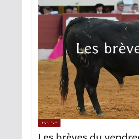
ACTUALITÉS TAURINES
Istres, l’o
photos
19/06/2026
Tertu
LES BRÈVES
Les brèves du vendre