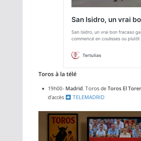
ACTUALITÉS TAURINES
CHRONIQUES TAURIN
Toros à la télé
Arles : au 
espérance
19h00-
Madrid
. Toros de
Toros El Tore
d’accès
TELEMADRID
02/04/2026
Olivi