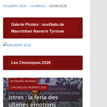
Escalafón 2026 – novilleros –
06/08/2026
Galerie Photos : novillada de
Maurrinban Navarro Tyrosse
Les Chroniques 2026
ACTUALITÉS TAURINES
CHRONIQUES TAURINES 2026
ACTUALITÉS T
Víctor Hernández : le
CHRONIQUES 
courage immobile
Madrid