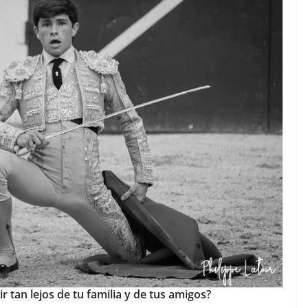
ir
tan lejos
de tu familia y de tus amigos?