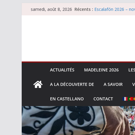
Passer
Récents :
Escalafón 2026 – nov
samedi, août 8, 2026
au
Les brèves du samed
Maurrin, rendez vous 
contenu
Les brèves du vendre
Escalafón 2026 – ma
ACTUALITÉS
MADELEINE 2026
LE
A LA DÉCOUVERTE DE
A SAVOIR
V
EN CASTELLANO
CONTACT