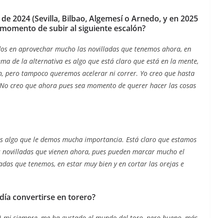
es de 2024 (Sevilla, Bilbao, Algemesí o Arnedo, y en 2025
a momento de subir al siguiente escalón?
dos en aprovechar mucho las novilladas que tenemos ahora, en
a de la alternativa es algo que está claro que está en la mente,
, pero tampoco queremos acelerar ni correr. Yo creo que hasta
 No creo que ahora pues sea momento de querer hacer las cosas
es algo que le demos mucha importancia. Está claro que estamos
as novilladas que vienen ahora, pues pueden marcar mucho el
adas que tenemos, en estar muy bien y en cortar las orejas e
día convertirse en torero?
. A mi siempre, me ha gustado el mundo del toro, pero bueno, más