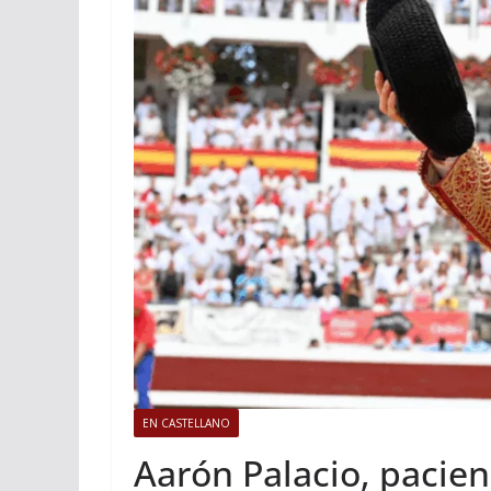
ACTUALITÉS TAURINES
PHOTOS 
Istres, l’ouvert
photos
19/06/2026
Tertulias
EN CASTELLANO
Aarón Palacio, pacien