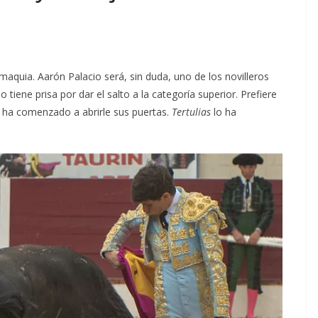
aquia. Aarón Palacio será, sin duda, uno de los novilleros
 tiene prisa por dar el salto a la categoría superior. Prefiere
a ha comenzado a abrirle sus puertas.
Tertulias
lo ha
ACTUALITÉS TAURINES
CHRONIQUES TAURINES 2026
des
Istres : la feria des
ultimes émotions