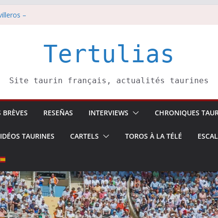
illeros –
i 8 août
est pris pour l’an prochain.
di 7 août
Tertulias
tadors de toros-
Site taurin français, actualités taurines
S BRÈVES
RESEÑAS
INTERVIEWS
CHRONIQUES TAUR
IDÉOS TAURINES
CARTELS
TOROS À LA TÉLÉ
ESCA