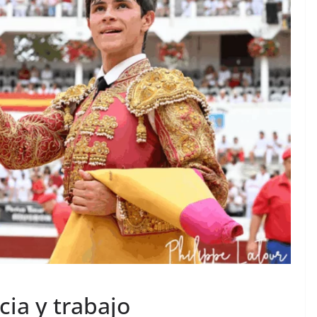
TAURINES 2026
ACTUALITÉS TAURINES
PHOTOS TAURINES 2026
ure en
Bayonne, la corrida des
fêtes en photos
17/07/2026
Tertulias
cia y trabajo