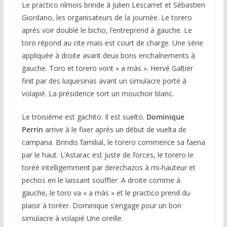
Le practico nîmois brinde à Julien Lescarret et Sébastien
Giordano, les organisateurs de la journée. Le torero
après voir doublé le bicho, l’entreprend à gauche. Le
toro répond au cite mais est court de charge. Une série
appliquée à droite avant deux bons enchaînements à
gauche. Toro et torero vont « a màs ». Hervé Galtier
finit par des luquesinas avant un simulacre porté à
volapié. La présidence sort un mouchoir blanc.
Le troisième est gachito. Il est suelto.
Dominique
Perrin
arrive à le fixer après un début de vuelta de
campana. Brindis familial, le torero commence sa faena
par le haut. L’Astarac est juste de forces, le torero le
toréé intelligemment par derechazos à mi-hauteur et
pechos en le laissant souffler. A droite comme à
gauche, le toro va « a màs » et le practico prend du
plaisir à toréer. Dominique s’engage pour un bon
simulacre à volapié Une oreille.