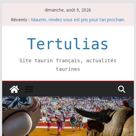
Passer
dimanche, août 9, 2026
Les brèves du samedi 8 août
au
Récents :
Maurrin, rendez vous est pris pour l’an prochain.
contenu
Les brèves du dimanche 9 août
Coup de foudre à Soustons
Tertulias
Parentis, La Golosina: une première étape
Site taurin français, actualités
taurines