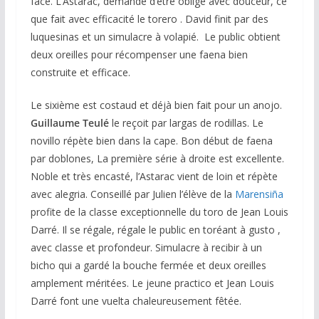
face. L’Astarac, demande d’être obligé avec douceur, ce
que fait avec efficacité le torero . David finit par des
luquesinas et un simulacre à volapié. Le public obtient
deux oreilles pour récompenser une faena bien
construite et efficace.
Le sixième est costaud et déjà bien fait pour un anojo.
Guillaume Teulé
le reçoit par largas de rodillas. Le
novillo répète bien dans la cape. Bon début de faena
par doblones, La première série à droite est excellente.
Noble et très encasté, l’Astarac vient de loin et répète
avec alegria. Conseillé par Julien l’élève de la
Marensiña
profite de la classe exceptionnelle du toro de Jean Louis
Darré. Il se régale, régale le public en toréant à gusto ,
avec classe et profondeur. Simulacre à recibir à un
bicho qui a gardé la bouche fermée et deux oreilles
amplement méritées. Le jeune practico et Jean Louis
Darré font une vuelta chaleureusement fêtée.