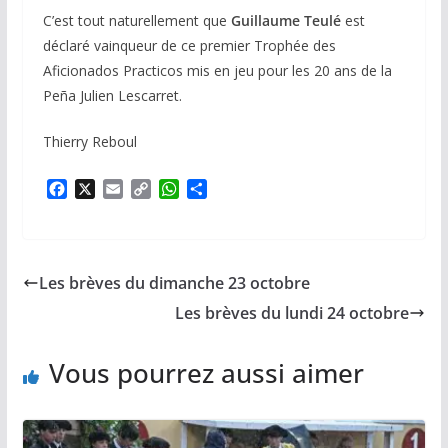
C’est tout naturellement que
Guillaume Teulé
est
déclaré vainqueur de ce premier Trophée des
Aficionados Practicos mis en jeu pour les 20 ans de la
Peña Julien Lescarret.
Thierry Reboul
F
X
E
C
W
P
a
m
o
h
a
c
a
p
a
r
e
i
y
t
t
b
l
L
s
a
Les brèves du dimanche 23 octobre
o
i
A
g
o
n
p
e
Les brèves du lundi 24 octobre
k
k
p
r
Vous pourrez aussi aimer