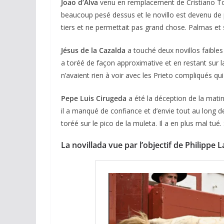
Joao d’Alva
venu en remplacement de Cristiano Torr
beaucoup pesé dessus et le novillo est devenu de p
tiers et ne permettait pas grand chose. Palmas et 
Jésus de la Cazalda
a touché deux novillos faibles
a toréé de façon approximative et en restant sur la 
n’avaient rien à voir avec les Prieto compliqués qui
ACTUALITÉS TAURINES
Pepe Luis Cirugeda
a été la déception de la mat
CHRONIQUES TAURINES 2026
il a manqué de confiance et d’envie tout au long de 
Arles : au seuil 
toréé sur le pico de la muleta. Il a en plus mal tué.
espérances.
La novillada vue par l’objectif de Philippe 
02/04/2026
Olivier Castelna