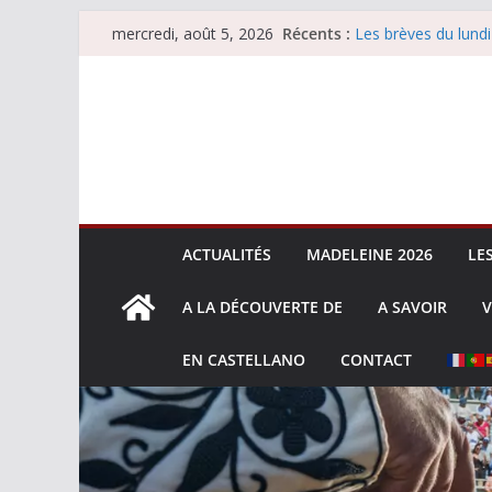
Passer
Récents :
Les brèves du lundi
mercredi, août 5, 2026
au
Les brèves du merc
Villeneuve, Hugo Ta
contenu
Les brèves du mard
La Sokamuturra de
ACTUALITÉS
MADELEINE 2026
LE
A LA DÉCOUVERTE DE
A SAVOIR
V
EN CASTELLANO
CONTACT