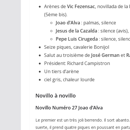
Arènes de
Vic Fezensac
, novillada de la
(5ème bis).
Joao d’Alva
: palmas, silence
Jesus de la Cazalda
: silence (avis),
Pepe Luis Cirugeda
: silence, silen
Seize piques, cavalerie Bonijol
Salut au troisième de
José German
et
R
Président: Richard Campistron
Un tiers d’arène
ciel gris, chaleur lourde
Novillo à novillo
Novillo Numéro 27 Joao d’Alva
Le premier est un très joli berrendo. Il sort abant
suerte, il prend quatre piques en poussant en part