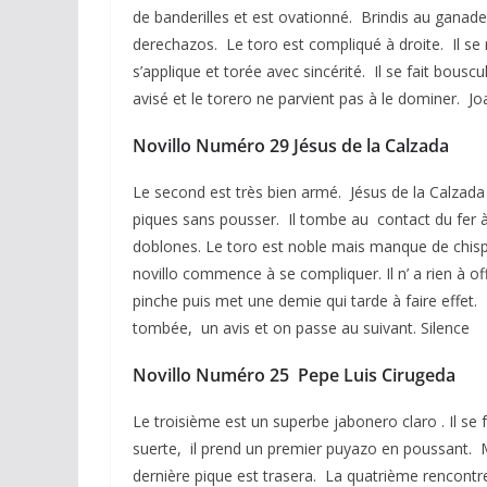
de banderilles et est ovationné. Brindis au ganad
derechazos. Le toro est compliqué à droite. Il se 
s’applique et torée avec sincérité. Il se fait bousc
avisé et le torero ne parvient pas à le dominer. J
Novillo Numéro 29 Jésus de la Calzada
Le second est très bien armé. Jésus de la Calzada l
piques sans pousser. Il tombe au contact du fer à 
doblones. Le toro est noble mais manque de chispa
novillo commence à se compliquer. Il n’ a rien à o
pinche puis met une demie qui tarde à faire effet.
tombée, un avis et on passe au suivant. Silence
Novillo Numéro 25 Pepe Luis Cirugeda
Le troisième est un superbe jabonero claro . Il se
suerte, il prend un premier puyazo en poussant. M
dernière pique est trasera. La quatrième rencontr