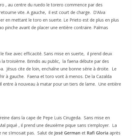
ero , au centre du ruedo le torero commence par des
retourne vite. A gauche, il est court de charge. D’Alva
uler en mettant le toro en suerte. Le Prieto est de plus en plus
oao pinche avant de placer une entière contraire. Palmas
e fixe avec efficacité. Sans mise en suerte, il prend deux
la troisième. Brindis au public, la faena débute par des
. Jésus cite de loin, enchaîne une bonne série à droite. Le
ffrir à gauche. Faena et toro vont à menos. De la Cazalda
 Il entre à nouveau à matar pour un tiers de lame. Une entière
 freine dans la cape de Pepe Luis Cirugeda. Sans mise en
al piqué , il prend une deuxième pique sans s’employer. La
e ne s’imosait pas. Salut de
José German
et
Rafi Gloria
après