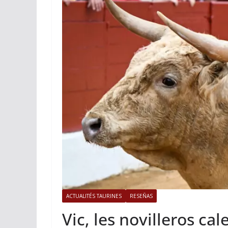
ACTUALITÉS TAURINES
PHOTOS 
Istres, l’ouvert
photos
19/06/2026
Tertulias
ACTUALITÉS TAURINES
RESEÑAS
Vic, les novilleros cal