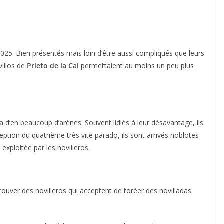
2025. Bien présentés mais loin d’être aussi compliqués que leurs
villos de
Prieto de la Cal
permettaient au moins un peu plus
da d’en beaucoup d’arènes. Souvent lidiés à leur désavantage, ils
xception du quatrième très vite parado, ils sont arrivés noblotes
exploitée par les novilleros.
e trouver des novilleros qui acceptent de toréer des novilladas