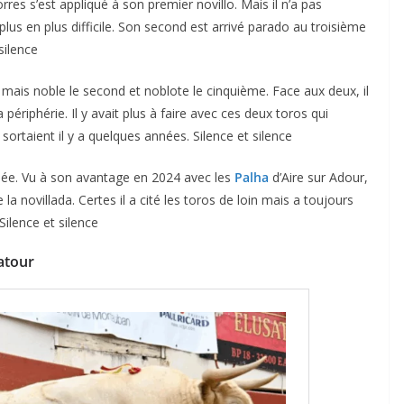
es s’est appliqué à son premier novillo. Mais il n’a pas
lus en plus difficile. Son second est arrivé parado au troisième
silence
 mais noble le second et noblote le cinquième. Face aux deux, il
périphérie. Il y avait plus à faire avec ces deux toros qui
 sortaient il y a quelques années. Silence et silence
ACTUALITÉS TAURINES
inée. Vu à son avantage en 2024 avec les
Palha
d’Aire sur Adour,
CHRONIQUES TAURINES 2026
la novillada. Certes il a cité les toros de loin mais a toujours
des
Istres : la feria des
 Silence et silence
ultimes émotions
Latour
u
18/06/2026
Olivier Castelnau