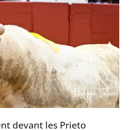
TAURINES 2026
ACTUALITÉS TAURINES
PHOTOS TAURINES 2026
ure en
Bayonne, la corrida des
fêtes en photos
17/07/2026
Tertulias
ent devant les Prieto