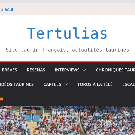
 3 août
redi 5 août
rbelli confirme.
i 4 août
Tertulias
 Pasai Donibane
Site taurin français, actualités taurines
S BRÈVES
RESEÑAS
INTERVIEWS
CHRONIQUES TAUR
IDÉOS TAURINES
CARTELS
TOROS À LA TÉLÉ
ESCA