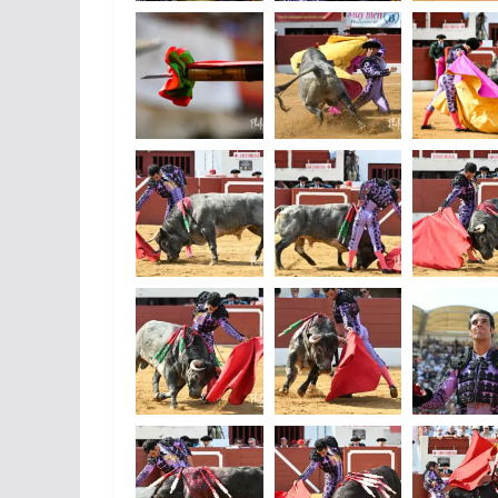
ACTUALITÉS TAURINES
CHRONIQUES TAURINES 2026
Arles : au seuil 
espérances.
02/04/2026
Olivier Castelna