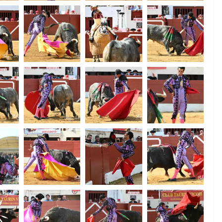
ACTUALITÉS TAURINES
CHRONIQUES TAURINES 2026
des
Istres : la feria des
ultimes émotions
u
18/06/2026
Olivier Castelnau