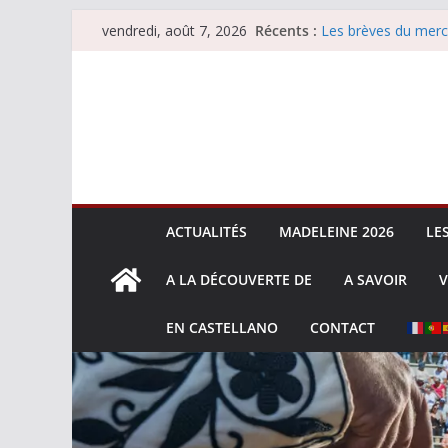
Passer
Récents :
Les brèves du merc
vendredi, août 7, 2026
au
Les brèves du vend
Escalafón 2026 – m
contenu
Escalafón 2026 – no
Les brèves du jeudi
ACTUALITÉS
MADELEINE 2026
LE
A LA DÉCOUVERTE DE
A SAVOIR
V
EN CASTELLANO
CONTACT