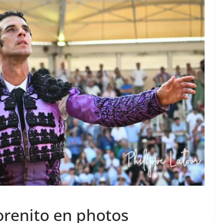
TAURINES 2026
ACTUALITÉS TAURINES
PHOTOS TAURINES 2026
ure en
Bayonne, la corrida des
fêtes en photos
17/07/2026
Tertulias
orenito en photos