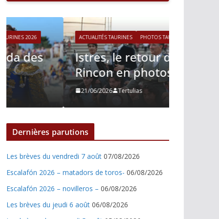
ACTUALITÉS TAURINES
PHOTOS TAURINES 2026
ACTUALITÉS T
Istres, le retour de Cesar
Istres,
Rincon en photos
Nino J
21/06/2026
Tertulias
21/06/2026
Dernières parutions
Les brèves du vendredi 7 août
07/08/2026
Escalafón 2026 – matadors de toros-
06/08/2026
Escalafón 2026 – novilleros –
06/08/2026
Les brèves du jeudi 6 août
06/08/2026