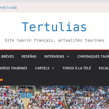
redi 5 août
redi 7 août
atadors de toros-
villeros –
Tertulias
 6 août
Site taurin français, actualités taurines
S BRÈVES
RESEÑAS
INTERVIEWS
CHRONIQUES TAUR
IDÉOS TAURINES
CARTELS
TOROS À LA TÉLÉ
ESCA