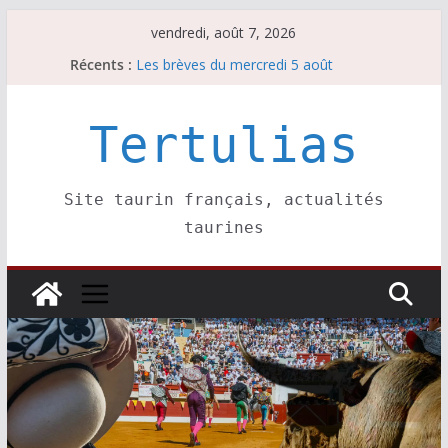
Passer
vendredi, août 7, 2026
au
Récents :
Les brèves du mercredi 5 août
contenu
Les brèves du vendredi 7 août
Escalafón 2026 – matadors de toros-
Escalafón 2026 – novilleros –
Tertulias
Les brèves du jeudi 6 août
Site taurin français, actualités
taurines