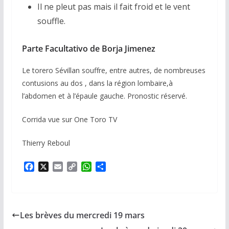
Il ne pleut pas mais il fait froid et le vent
souffle.
Parte Facultativo de Borja Jimenez
Le torero Sévillan souffre, entre autres, de nombreuses
contusions au dos , dans la région lombaire,à
l’abdomen et à l’épaule gauche. Pronostic réservé.
Corrida vue sur One Toro TV
Thierry Reboul
F
X
E
C
W
P
a
m
o
h
a
c
a
p
a
r
e
i
y
t
t
b
l
L
s
a
Les brèves du mercredi 19 mars
o
i
A
g
o
n
p
e