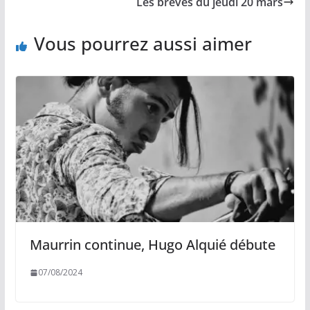
Les brèves du jeudi 20 mars
k
k
p
r
Vous pourrez aussi aimer
Maurrin continue, Hugo Alquié débute
07/08/2024