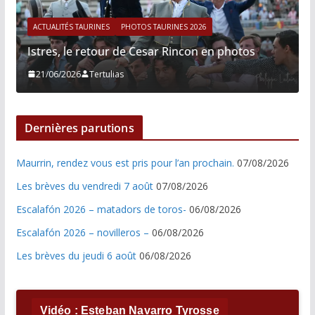
ACTUALITÉS TAURINES
PHOTOS TAURINES 2026
Istres, le retour de Cesar Rincon en photos
21/06/2026
Tertulias
Dernières parutions
Maurrin, rendez vous est pris pour l’an prochain.
07/08/2026
Les brèves du vendredi 7 août
07/08/2026
Escalafón 2026 – matadors de toros-
06/08/2026
Escalafón 2026 – novilleros –
06/08/2026
Les brèves du jeudi 6 août
06/08/2026
Vidéo : Esteban Navarro Tyrosse