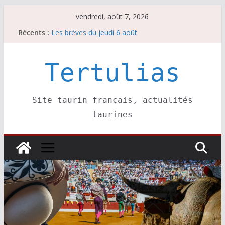
Passer
vendredi, août 7, 2026
Escalafón 2026 – novilleros –
au
Récents :
Les brèves du jeudi 6 août
contenu
Maurrin, rendez vous est pris pour l’an prochain.
Les brèves du vendredi 7 août
Escalafón 2026 – matadors de toros-
Tertulias
Site taurin français, actualités
taurines