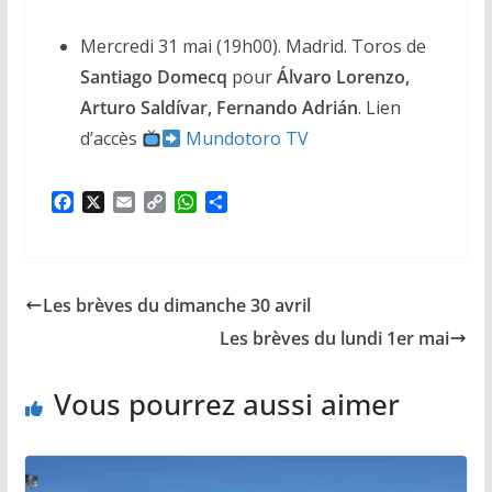
Mercredi 31 mai (19h00). Madrid. Toros de
Santiago Domecq
pour
Álvaro Lorenzo,
Arturo Saldívar, Fernando Adrián
. Lien
d’accès
Mundotoro TV
F
X
E
C
W
P
a
m
o
h
a
c
a
p
a
r
e
i
y
t
t
b
l
L
s
a
Les brèves du dimanche 30 avril
o
i
A
g
o
n
p
e
Les brèves du lundi 1er mai
k
k
p
r
Vous pourrez aussi aimer