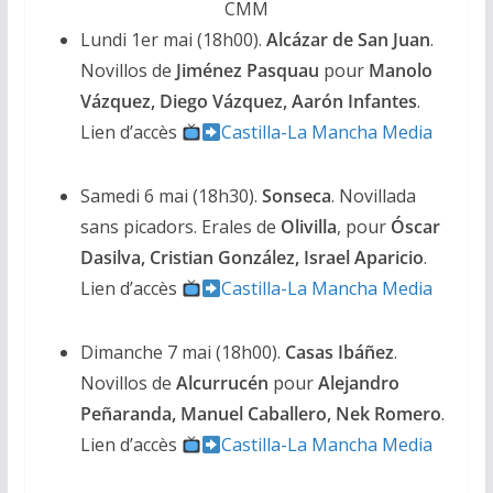
CMM
Lundi 1er mai (18h00).
Alcázar de San Juan
.
Novillos de
Jiménez Pasquau
pour
Manolo
Vázquez, Diego Vázquez, Aarón Infantes
.
Lien d’accès
Castilla-La Mancha Media
Samedi 6 mai (18h30).
Sonseca
. Novillada
sans picadors. Erales de
Olivilla
, pour
Óscar
Dasilva, Cristian González, Israel Aparicio
.
Lien d’accès
Castilla-La Mancha Media
Dimanche 7 mai (18h00).
Casas Ibáñez
.
Novillos de
Alcurrucén
pour
Alejandro
Peñaranda, Manuel Caballero, Nek Romero
.
Lien d’accès
Castilla-La Mancha Media