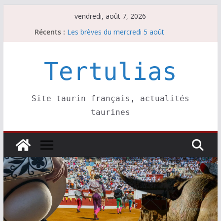
Passer
vendredi, août 7, 2026
au
Récents :
Les brèves du mercredi 5 août
contenu
Les brèves du vendredi 7 août
Escalafón 2026 – matadors de toros-
Escalafón 2026 – novilleros –
Tertulias
Les brèves du jeudi 6 août
Site taurin français, actualités
taurines