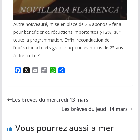
Autre nouveauté, mise en place de 2 « abonos » feria
pour bénéficier de réductions importantes (-12%) sur
toute la programmation. Enfin, reconduction de
l’opération « billets gratuits » pour les moins de 25 ans
(offre limitée).
F
X
E
C
W
P
a
m
o
h
a
c
a
p
a
r
e
i
y
t
t
b
l
L
s
a
Les brèves du mercredi 13 mars
o
i
A
g
o
n
p
e
Les brèves du jeudi 14 mars
k
k
p
r
Vous pourrez aussi aimer