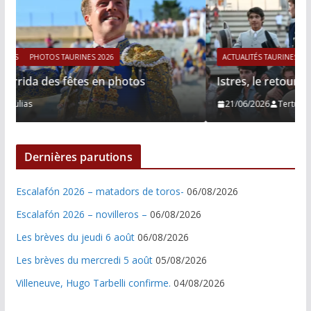
ACTUALITÉS TAURINES
PHOTOS TAURINES 2026
Istres, le retour de Cesar Rincon en photos
21/06/2026
Tertulias
Dernières parutions
Escalafón 2026 – matadors de toros-
06/08/2026
Escalafón 2026 – novilleros –
06/08/2026
Les brèves du jeudi 6 août
06/08/2026
Les brèves du mercredi 5 août
05/08/2026
Villeneuve, Hugo Tarbelli confirme.
04/08/2026