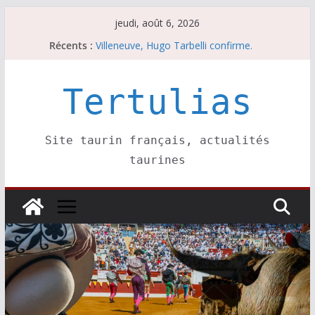
Passer
jeudi, août 6, 2026
au
Récents :
Villeneuve, Hugo Tarbelli confirme.
contenu
Escalafón 2026 – matadors de toros-
Escalafón 2026 – novilleros –
Les brèves du jeudi 6 août
Tertulias
Les brèves du mercredi 5 août
Site taurin français, actualités
taurines