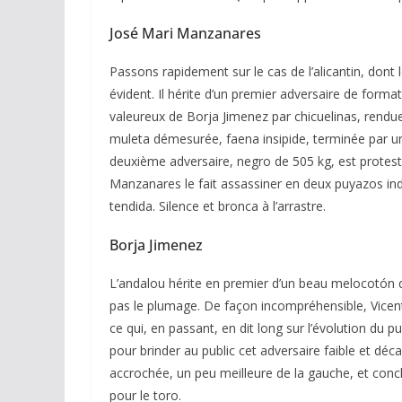
José Mari Manzanares
Passons rapidement sur le cas de l’alicantin, dont 
évident. Il hérite d’un premier adversaire de forma
valeureux de Borja Jimenez par chicuelinas, rendue
muleta démesurée, faena insipide, terminée par un
deuxième adversaire, negro de 505 kg, est protesté
Manzanares le fait assassiner en deux puyazos ind
tendida. Silence et bronca à l’arrastre.
Borja Jimenez
L’andalou hérite en premier d’un beau melocotón q
pas le plumage. De façon incompréhensible, Vicent
ce qui, en passant, en dit long sur l’évolution du
pour brinder au public cet adversaire faible et déc
accrochée, un peu meilleure de la gauche, et conclue
pour le toro.