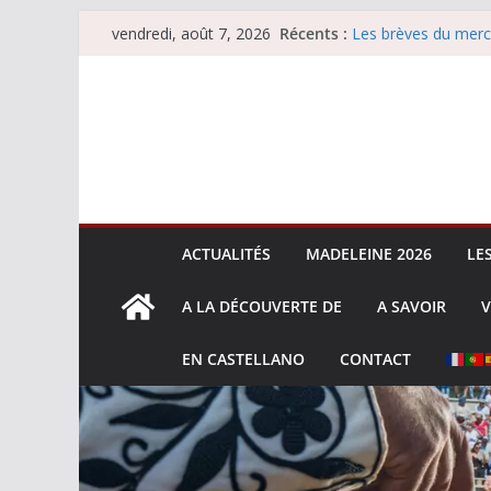
Passer
Récents :
Les brèves du merc
vendredi, août 7, 2026
au
Les brèves du vend
Escalafón 2026 – m
contenu
Escalafón 2026 – no
Les brèves du jeudi
ACTUALITÉS
MADELEINE 2026
LE
A LA DÉCOUVERTE DE
A SAVOIR
V
EN CASTELLANO
CONTACT