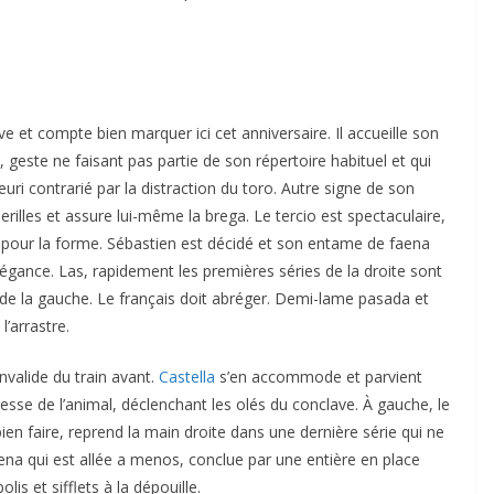
ve et compte bien marquer ici cet anniversaire. Il accueille son
, geste ne faisant pas partie de son répertoire habituel et qui
euri contrarié par la distraction du toro. Autre signe de son
ACTUALITÉS TAURINES
illes et assure lui-même la brega. Le tercio est spectaculaire,
CHRONIQUES TAURINES 2026
 pour la forme. Sébastien est décidé et son entame de faena
 des
Istres : la feria des
gance. Las, rapidement les premières séries de la droite sont
 de la gauche. Le français doit abréger. Demi-lame pasada et
ultimes émotions
l’arrastre.
au
18/06/2026
Olivier Castelnau
nvalide du train avant.
Castella
s’en accommode et parvient
sse de l’animal, déclenchant les olés du conclave. À gauche, le
ien faire, reprend la main droite dans une dernière série qui ne
aena qui est allée a menos, conclue par une entière en place
s et sifflets à la dépouille.