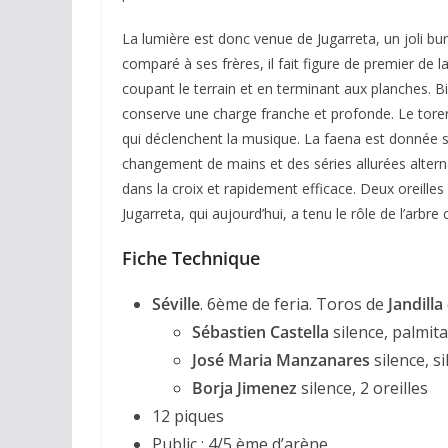
La lumière est donc venue de Jugarreta, un joli bu
comparé à ses frères, il fait figure de premier de l
coupant le terrain et en terminant aux planches. B
conserve une charge franche et profonde. Le tore
qui déclenchent la musique. La faena est donnée su
changement de mains et des séries allurées alterna
dans la croix et rapidement efficace. Deux oreilles
Jugarreta, qui aujourd’hui, a tenu le rôle de l’arbre 
Fiche Technique
Séville
. 6ème de feria. Toros de
Jandilla
Sébastien Castella
silence, palmit
José Maria Manzanares
silence, s
Borja Jimenez
silence, 2 oreilles
12 piques
Public : 4/5 ème d’arène