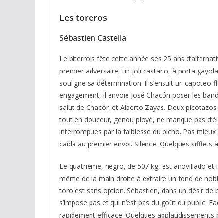
Les toreros
Sébastien Castella
Le biterrois fête cette année ses 25 ans d’alternati
premier adversaire, un joli castaño, à porta gayola
souligne sa détermination. Il s’ensuit un capoteo fl
ACTUALITÉS TAURINES
engagement, il envoie José Chacón poser les bander
CHRONIQUES TAURINES 2026
salut de Chacón et Alberto Zayas. Deux picotazos
Arles : au seuil
tout en douceur, genou ployé, ne manque pas d’élé
interrompues par la faiblesse du bicho. Pas mieux
espérances.
caída au premier envoi. Silence. Quelques sifflets à 
02/04/2026
Olivier Casteln
Le quatrième, negro, de 507 kg, est anovillado et i
même de la main droite à extraire un fond de noble
toro est sans option. Sébastien, dans un désir de b
s’impose pas et qui n’est pas du goût du public. F
rapidement efficace. Quelques applaudissements poli