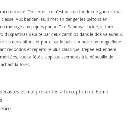
rraco encasté. Oh certes, ce n’est pas un foudre de guerre, mais
a classe. Aux banderilles, il met en danger les piétons en
ien ménagé aux piques par un Tito Sandoval lucide, le toro
ro d’Espartinas débute par deux cambios dans le dos valeureux,
r les deux pitons et porte sur le public. À noter un magnifique
nt redondos et répertoire plus classique. L’épée est entière
 méritées, vuelta fêtée, applaudissements à la dépouille de
cachant la forêt.
décastés et mal présentés à l’exception du 6ème
as
ilence