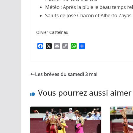
Météo : Après la pluie le beau temps re
Saluts de José Chacon et Alberto Zayas 
Olivier Castelnau
F
X
E
C
W
P
a
m
o
h
a
c
a
p
a
r
e
i
y
t
t
b
l
L
s
a
Les brèves du samedi 3 mai
o
i
A
g
o
n
p
e
k
k
p
r
Vous pourrez aussi aimer