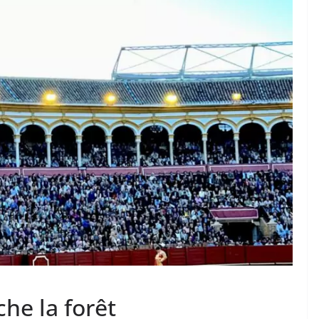
TAURINES 2026
ACTUALITÉS TAURINES
PHOTOS TAURINES 2026
ure en
Bayonne, la corrida des
fêtes en photos
17/07/2026
Tertulias
che la forêt