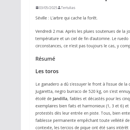
03/05/2025
Tertulias
Séville : L’arbre qui cache la forêt.
Vendredi 2 mai. Après les pluies soutenues de la jou
température et un ciel de fin d’automne. Le ruedo es
circonstances, ce n’est pas toujours le cas, y com
Résumé
Les toros
Le ganadero a dû s’essuyer le front à l’issue de la c
Jugaretta, negro burraco de 520 kg, on s’est ennuy
étoilé de
Jandilla
, faibles et décastés pour les cin
exemplaires bien faits et harmonieux (1, 3 et 6) et 
protestés dès leur entrée en piste. Tous, bien ent
faiblesse permanente empêchant toute velléité de la
contexte, les tercios de pique ont été sans intérêt