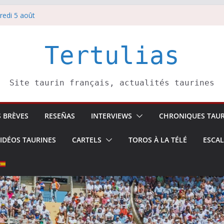
redi 5 août
redi 7 août
atadors de toros-
villeros –
Tertulias
 6 août
Site taurin français, actualités taurines
S BRÈVES
RESEÑAS
INTERVIEWS
CHRONIQUES TAUR
IDÉOS TAURINES
CARTELS
TOROS À LA TÉLÉ
ESCA