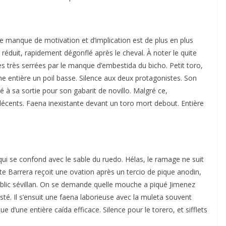
le manque de motivation et d’implication est de plus en plus
t réduit, rapidement dégonflé après le cheval. À noter le quite
s très serrées par le manque d’embestida du bicho. Petit toro,
e entière un poil basse. Silence aux deux protagonistes. Son
 à sa sortie pour son gabarit de novillo. Malgré ce,
écents. Faena inexistante devant un toro mort debout. Entière
ui se confond avec le sable du ruedo. Hélas, le ramage ne suit
e Barrera reçoit une ovation après un tercio de pique anodin,
 public sévillan. On se demande quelle mouche a piqué Jimenez
asté. Il s’ensuit une faena laborieuse avec la muleta souvent
 d’une entière caída efficace. Silence pour le torero, et sifflets