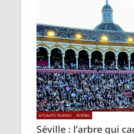
ACTUALITÉS TAURINES
PHOTOS 
Istres, l’ouvert
photos
19/06/2026
Tertulias
ACTUALITÉS TAURINES
RESEÑAS
Séville : l’arbre qui ca