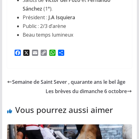
Saluts de
Víctor del Pozo
et
Fernando
Sánchez
(1°).
Président :
J.A Isquiera
Public : 2/3 d’arène
Beau temps lumineux
F
X
E
C
W
P
a
m
o
h
a
c
a
p
a
r
e
i
y
t
t
b
l
L
s
a
Semaine de Saint Sever , quarante ans le bel âge
o
i
A
g
o
n
p
e
Les brèves du dimanche 6 octobre
k
k
p
r
Vous pourrez aussi aimer