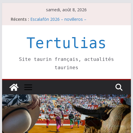
Passer
samedi, août 8, 2026
au
Récents :
Escalafón 2026 – novilleros –
contenu
Les brèves du samedi 8 août
Maurrin, rendez vous est pris pour l’an prochain.
Les brèves du vendredi 7 août
Tertulias
Escalafón 2026 – matadors de toros-
Site taurin français, actualités
taurines