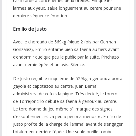
car il tarde à concéder les deux oreilles. Enrique les
larmes aux yeux, salue longuement au centre pour une
dernière séquence émotion.
Emilio de justo
Avec le choreado de 569kg (piqué 2 fois par German
Gonzalez), Emilio entame bien sa faena au tiers avant
d’endormir quelque peu le public par la suite. Pinchazo
avant demie épée et un avis. Silence.
De Justo reçoit le cinquième de 529kg à genoux a porta
gayola et capotazos au centre. Juan Bernal
administrera deux fois la pique. Très décidé, le torero
de Torrejoncillo débute sa faena à genoux au centre.
Le toro donne du jeu même s’il marque des signes
d’essouflement et va peu à peu « a menos » . Emilio de
Justo profite de la charge de l’animal avant de s’engager
totalement derrière l’épée. Une seule oreille tombe