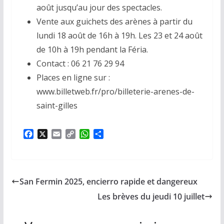
août jusqu’au jour des spectacles.
Vente aux guichets des arènes à partir du
lundi 18 août de 16h à 19h. Les 23 et 24 août
de 10h à 19h pendant la Féria.
Contact : 06 21 76 29 94
Places en ligne sur :
www.billetweb.fr/pro/billeterie-arenes-de-
saint-gilles
F
X
E
C
W
P
a
m
o
h
a
c
a
p
a
r
e
i
y
t
t
b
l
L
s
a
San Fermin 2025, encierro rapide et dangereux
o
i
A
g
o
n
p
e
Les brèves du jeudi 10 juillet
k
k
p
r