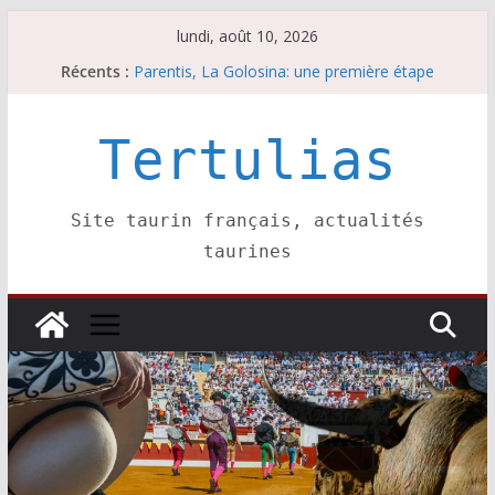
Passer
lundi, août 10, 2026
au
Récents :
Parentis, La Golosina: une première étape
contenu
Les brèves du lundi 10 août
A Parentis, à part les brindis……
Les brèves du dimanche 9 août
Tertulias
Coup de foudre à Soustons
Site taurin français, actualités
taurines