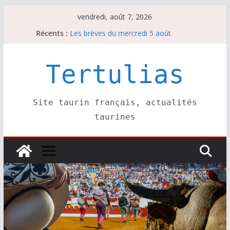
Passer
vendredi, août 7, 2026
au
Récents :
Les brèves du mercredi 5 août
contenu
Les brèves du vendredi 7 août
Escalafón 2026 – matadors de toros-
Escalafón 2026 – novilleros –
Tertulias
Les brèves du jeudi 6 août
Site taurin français, actualités
taurines