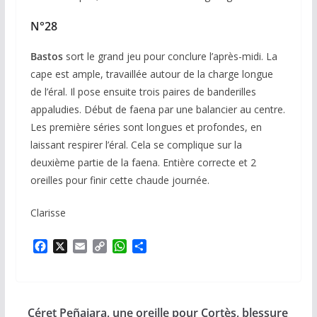
N°28
Bastos
sort le grand jeu pour conclure l’après-midi. La
cape est ample, travaillée autour de la charge longue
de l’éral. Il pose ensuite trois paires de banderilles
appaludies. Début de faena par une balancier au centre.
Les première séries sont longues et profondes, en
laissant respirer l’éral. Cela se complique sur la
deuxième partie de la faena. Entière correcte et 2
oreilles pour finir cette chaude journée.
Clarisse
F
X
E
C
W
P
a
m
o
h
a
c
a
p
a
r
e
i
y
t
t
b
l
L
s
a
Céret Peñajara, une oreille pour Cortès, blessure
o
i
A
g