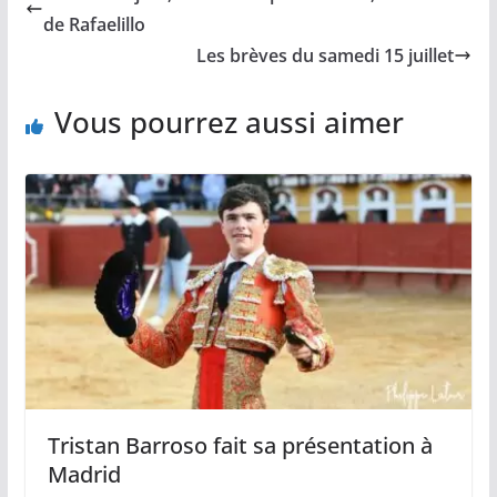
o
n
p
e
de Rafaelillo
k
k
p
r
Les brèves du samedi 15 juillet
Vous pourrez aussi aimer
Tristan Barroso fait sa présentation à
Madrid