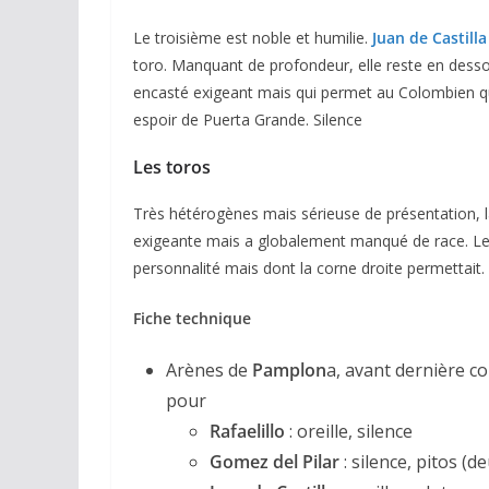
espérances.
Le troisième est noble et humilie.
Juan de Castilla
02/04/2026
Olivier Castelna
toro. Manquant de profondeur, elle reste en dessou
encasté exigeant mais qui permet au Colombien qu
espoir de Puerta Grande. Silence
Les toros
Très hétérogènes mais sérieuse de présentation, la
exigeante mais a globalement manqué de race. Le p
personnalité mais dont la corne droite permettait.
Fiche technique
Arènes de
Pamplon
a, avant dernière c
pour
Rafaelillo
: oreille, silence
Gomez del Pilar
: silence, pitos (d