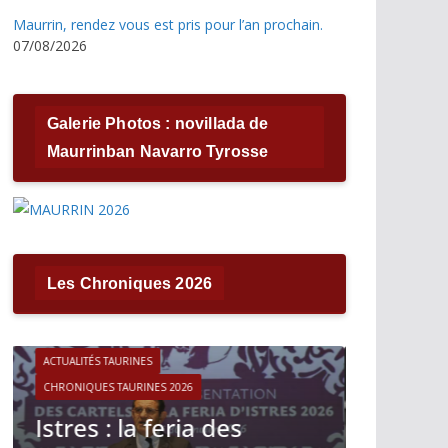
Maurrin, rendez vous est pris pour l’an prochain.
07/08/2026
Galerie Photos : novillada de
Maurrinban Navarro Tyrosse
Les Chroniques 2026
ACTUALITÉS TAURINES
CHRONIQUES TAURINES 2026
ACTUALITÉS T
Víctor Hernández : le
CHRONIQUES 