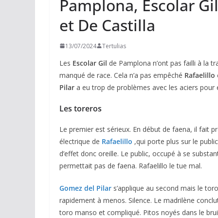
Pamplona, Escolar Gil 
et De Castilla
13/07/2024
Tertulias
Les
Escolar Gil
de Pamplona n’ont pas failli à la t
manqué de race. Cela n’a pas empêché
Rafaelillo
Pilar
a eu trop de problèmes avec les aciers pour
Les toreros
Le premier est sérieux. En début de faena, il fait
électrique de
Rafaelillo
,qui porte plus sur le publi
d’effet donc oreille. Le public, occupé à se subst
permettait pas de faena. Rafaelillo le tue mal.
ACTUALITÉS TAURINES
Gomez del Pilar
s’applique au second mais le tor
CHRONIQUES TAURINES 2026
rapidement à menos. Silence. Le madrilène conclut
Arles : au seuil 
toro manso et compliqué. Pitos noyés dans le bru