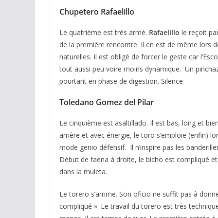
Chupetero Rafaelillo
Le quatrième est très armé.
Rafaelillo
le reçoit pa
de la première rencontre. Il en est de même lors
naturelles. Il est obligé de forcer le geste car l’Es
tout aussi peu voire moins dynamique. Un pinchazo
pourtant en phase de digestion. Silence
Toledano Gomez del Pilar
Le cinquième est asaltillado. Il est bas, long et bi
arrière et avec énergie, le toro s’emploie (enfin) l
mode genio défensif. Il n’inspire pas les banderille
Début de faena à droite, le bicho est compliqué et
dans la muleta.
Le torero s’arrime. Son oficio ne suffit pas à donne
compliqué ». Le travail du torero est très technique 