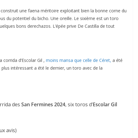
ultimes émotions
construit une faena méritoire exploitant bien la bonne corne du
u
18/06/2026
Olivier Castelnau
s du potentiel du bicho. Une oreille. Le sixième est un toro
elques bons derechazos. L’épée prive De Castilla de tout
 corrida d’Escolar Gil ,
moins mansa que celle de Céret,
a été
lus intéressant a été le dernier, un toro avec de la
orrida des
San Fermines 2024
, six toros d’
Escolar Gil
eux avis)