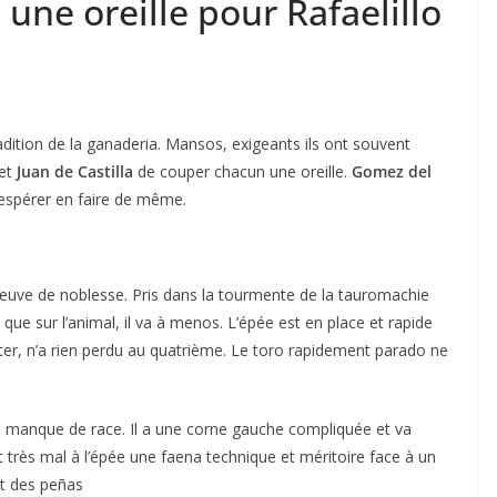
une oreille pour Rafaelillo
radition de la ganaderia. Mansos, exigeants ils ont souvent
et
Juan de Castilla
de couper chacun une oreille.
Gomez del
 espérer en faire de même.
 preuve de noblesse. Pris dans la tourmente de la tauromachie
c que sur l’animal, il va à menos. L’épée est en place et rapide
anter, n’a rien perdu au quatrième. Le toro rapidement parado ne
ACTUALITÉS TAURINES
o manque de race. Il a une corne gauche compliquée et va
CHRONIQUES TAURINES 2026
 très mal à l’épée une faena technique et méritoire face à un
des
Istres : la feria des
it des peñas