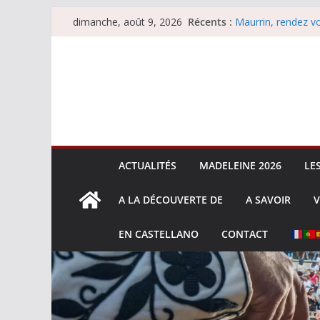
Passer
Récents :
Maurrin, rendez vo
dimanche, août 9, 2026
au
Les brèves du dim
Coup de foudre à
contenu
Parentis, La Golo
Les brèves du sam
ACTUALITÉS
MADELEINE 2026
LE
A LA DÉCOUVERTE DE
A SAVOIR
V
EN CASTELLANO
CONTACT