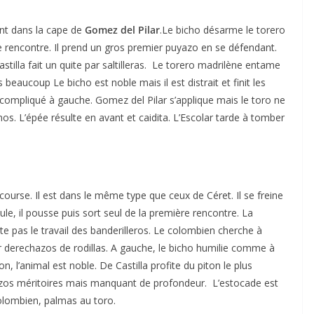
iant dans la cape de
Gomez del Pilar
.Le bicho désarme le torero
re rencontre. Il prend un gros premier puyazo en se défendant.
tilla fait un quite par saltilleras. Le torero madrilène entame
 beaucoup Le bicho est noble mais il est distrait et finit les
 compliqué à gauche. Gomez del Pilar s’applique mais le toro ne
. L’épée résulte en avant et caidita. L’Escolar tarde à tomber
a course. Il est dans le même type que ceux de Céret. Il se freine
le, il pousse puis sort seul de la première rencontre. La
te pas le travail des banderilleros. Le colombien cherche à
r derechazos de rodillas. A gauche, le bicho humilie comme à
on, l’animal est noble. De Castilla profite du piton le plus
azos méritoires mais manquant de profondeur. L’estocade est
 colombien, palmas au toro.