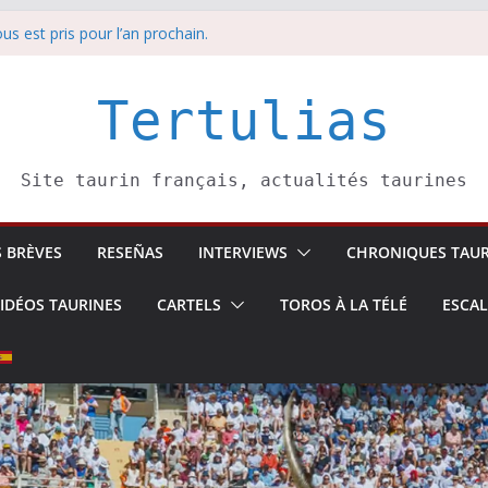
us est pris pour l’an prochain.
anche 9 août
 Soustons
sina: une première étape
Tertulias
edi 8 août
Site taurin français, actualités taurines
S BRÈVES
RESEÑAS
INTERVIEWS
CHRONIQUES TAUR
IDÉOS TAURINES
CARTELS
TOROS À LA TÉLÉ
ESCA