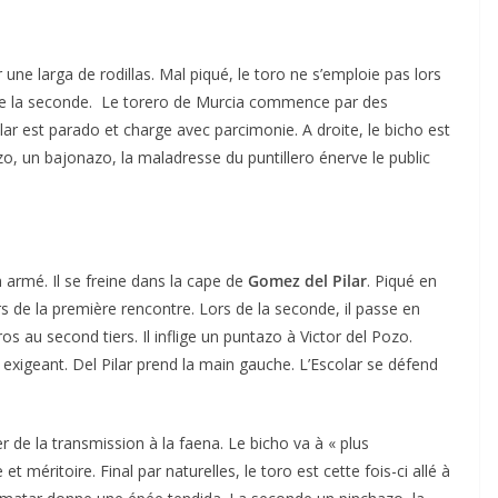
r une larga de rodillas. Mal piqué, le toro ne s’emploie pas lors
 de la seconde. Le torero de Murcia commence par des
colar est parado et charge avec parcimonie. A droite, le bicho est
, un bajonazo, la maladresse du puntillero énerve le public
en armé. Il se freine dans la cape de
Gomez del Pilar
. Piqué en
ors de la première rencontre. Lors de la seconde, il passe en
ros au second tiers. Il inflige un puntazo à Victor del Pozo.
 exigeant. Del Pilar prend la main gauche. L’Escolar se défend
r de la transmission à la faena. Le bicho va à « plus
et méritoire. Final par naturelles, le toro est cette fois-ci allé à