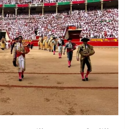
TAURINES 2026
ACTUALITÉS TAURINES
PHOTOS TAURINES 2026
ure en
Bayonne, la corrida des
fêtes en photos
17/07/2026
Tertulias