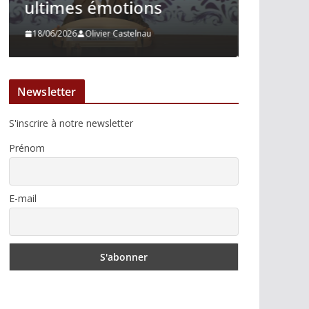
courage immobile
Madrid
13/06/2026
Tertulias
10/06/2026
Newsletter
S'inscrire à notre newsletter
Prénom
E-mail