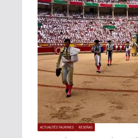
ACTUALITÉS TAURINES
PHOTOS 
Istres, l’ouvert
photos
19/06/2026
Tertulias
ACTUALITÉS TAURINES
RESEÑAS