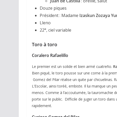
Juan de Castilla
: oreille, salut
Douze piques
Président : Madame
Izaskun Zozaya Yu
Lleno
22°, ciel variable
Toro à toro
Coralero Rafaelillo
Le premier est un solide et bien armé cuatreño.
Ra
Bien piqué, le toro pousse sur une corne à la prem
Gomez del Pilar réalise un quite par chicuelinas. 
L’Escolar, ainsi toréé, embiste. Il lui manque un pe
menos. Comme à l’accoutumée, la tauromachie de Raf
porte sur le public. Difficile de juger un toro dans
rapidement.
Curioso Gomez del Pilar