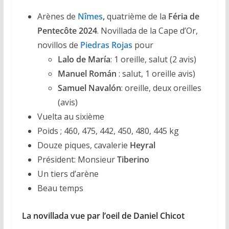
Arènes de
Nîmes
,
quatrième de la
Féria de
Pentecôte 2024
. Novillada de la Cape d’Or,
novillos de
Piedras Rojas
pour
Lalo de María
: 1 oreille, salut (2 avis)
Manuel Román
: salut, 1 oreille avis)
Samuel Navalón
: oreille, deux oreilles
(avis)
Vuelta au sixième
Poids ; 460, 475, 442, 450, 480, 445 kg
Douze piques, cavalerie
Heyral
Président: Monsieur
Tiberino
Un tiers d’arène
Beau temps
La novillada vue par l’oeil de Daniel Chicot