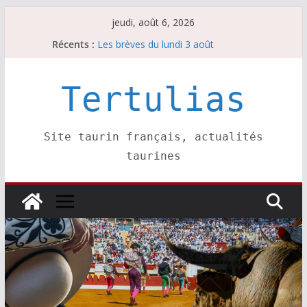
Passer
jeudi, août 6, 2026
au
Récents :
Les brèves du lundi 3 août
contenu
Les brèves du mercredi 5 août
Villeneuve, Hugo Tarbelli confirme.
Les brèves du mardi 4 août
Tertulias
La Sokamuturra de Pasai Donibane
Site taurin français, actualités
taurines