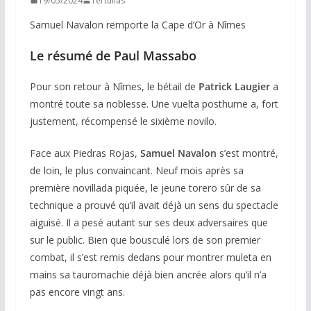
19/05/2024
Tertulias
Samuel Navalon remporte la Cape d’Or à Nîmes
Le résumé de Paul Massabo
Pour son retour à Nîmes, le bétail de
Patrick Laugier
a
montré toute sa noblesse. Une vuelta posthume a, fort
justement, récompensé le sixième novilo.
Face aux Piedras Rojas,
Samuel Navalon
s’est montré,
de loin, le plus convaincant. Neuf mois après sa
première novillada piquée, le jeune torero sûr de sa
technique a prouvé qu’il avait déjà un sens du spectacle
aiguisé. Il a pesé autant sur ses deux adversaires que
sur le public. Bien que bousculé lors de son premier
combat, il s’est remis dedans pour montrer muleta en
mains sa tauromachie déjà bien ancrée alors qu’il n’a
pas encore vingt ans.