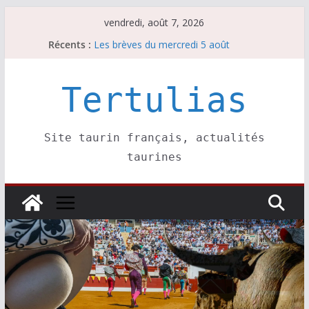
Passer
vendredi, août 7, 2026
au
Récents :
Les brèves du mercredi 5 août
contenu
Les brèves du vendredi 7 août
Escalafón 2026 – matadors de toros-
Escalafón 2026 – novilleros –
Tertulias
Les brèves du jeudi 6 août
Site taurin français, actualités
taurines