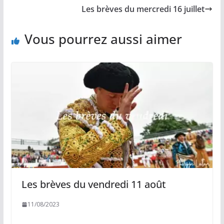
o
n
p
e
Les brèves du mercredi 16 juillet
k
k
p
r
Vous pourrez aussi aimer
Les brèves du vendredi 11 août
11/08/2023