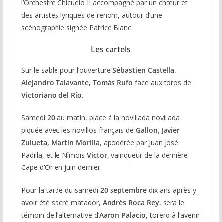
l’Orchestre Chicuelo II accompagné par un chœur et
des artistes lyriques de renom, autour d’une
scénographie signée Patrice Blanc.
Les cartels
Sur le sable pour l’ouverture
Sébastien Castella,
Alejandro Talavante, Tomás Rufo
face aux toros de
Victoriano del Río
.
Samedi
20
au matin, place à la novillada novillada
piquée avec les novillos français de
Gallon
,
Javier
Zulueta,
Martin Morilla
, apodérée par Juan José
Padilla, et le Nîmois
Victor
, vainqueur de la dernière
Cape d’Or en juin dernier.
Pour la tarde du samedi
20 septembre
dix ans après y
avoir été sacré matador,
Andrés Roca Rey
, sera le
témoin de l’alternative d’
Aaron Palacio
, torero à l’avenir