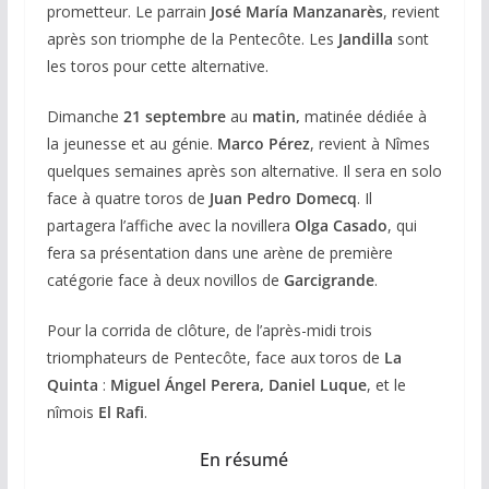
prometteur. Le parrain
José María Manzanarès
, revient
après son triomphe de la Pentecôte. Les
Jandilla
sont
les toros pour cette alternative.
Dimanche
21 septembre
au
matin,
matinée dédiée à
la jeunesse et au génie.
Marco Pérez
, revient à Nîmes
quelques semaines après son alternative. Il sera en solo
face à quatre toros de
Juan Pedro Domecq
. Il
partagera l’affiche avec la novillera
Olga Casado
, qui
fera sa présentation dans une arène de première
catégorie face à deux novillos de
Garcigrande
.
Pour la corrida de clôture, de l’après-midi trois
triomphateurs de Pentecôte, face aux toros de
La
Quinta
:
Miguel Ángel Perera, Daniel Luque
, et le
nîmois
El Rafi
.
En résumé