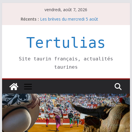
Passer
vendredi, août 7, 2026
au
Récents :
Les brèves du mercredi 5 août
contenu
Les brèves du vendredi 7 août
Escalafón 2026 – matadors de toros-
Escalafón 2026 – novilleros –
Tertulias
Les brèves du jeudi 6 août
Site taurin français, actualités
taurines