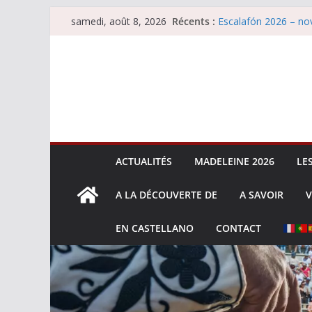
Passer
Récents :
Escalafón 2026 – nov
samedi, août 8, 2026
au
Les brèves du samed
Maurrin, rendez vous 
contenu
Les brèves du vendre
Escalafón 2026 – ma
ACTUALITÉS
MADELEINE 2026
LE
A LA DÉCOUVERTE DE
A SAVOIR
V
EN CASTELLANO
CONTACT