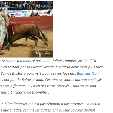
ACTUALITÉS TAURINES
CHRONIQUES TAURINES 2026
e course il a montré qu’il allait falloir compter sur lui. Il l’a
er en sortant par la Puerta Grande à Madrid deux mois plus tard.
des
Istres : la feria des
Tomas Bastos
a paru vert pour ce type face aux
Baltasar Iban
.
ultimes émotions
los ont fait du Baltasar Iban. Certains se sont beaucoup employés
 très différents. Il y a eu des toros réservés. D’autres se sont
u
18/06/2026
Olivier Castelnau
rmis à Chicharro de triompher.
un bilan financier qui n’a pas répondu à nos attentes. La météo
es aficionados, comme les autres, ont vu leur pouvoir d’achat