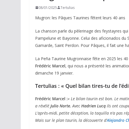
08/01/2025
Tertulias
Mugron: les Pâques Taurines fêtent leurs 40 ans
La chanson parle du pèlerinage des feystayres qu
Pampelune et Bayonne. Celui des aficionados du 
Gamarde, Saint Perdon. Pour Pâques, il fait une ha
La Peña Taurine Mugronnaise fête en 2025 les 40 a
Frédéric Marcel
, qui nous a présenté les animati
dimanche 19 janvier.
Tertulias : « Quel bilan tires-tu de l’
Frédéric Marcel :
« Le bilan taurin est bon. Le mati
a révélé
Julio Norte.
Avec
Hadrien Lucq
ils ont coup
L’après-midi, petite déception, la taquilla n’a pas ré
Mais sur le plan taurin, la découverte d’
Alejandro C