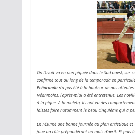
ACTUALITÉS TAURINES
CHRONIQUES TAURINES 2026
On l’avait vu en non piquée dans le Sud-ouest, sur cett
confirmé tout au long de la temporada en particuli
Arles : au seuil 
Peñaranda
n’a pas été à la hauteur de nos attentes
.
espérances.
Néanmoins, l’après-midi a été entretenue. Les novil
à la pique. A la muleta, ils ont eu des comportements
02/04/2026
Olivier Castelna
laissés faire notamment le beau cinquième qui a pe
En résumé une bonne journée au plan artistique et 
joue un rôle prépondérant au mois d’avril. Et puis l