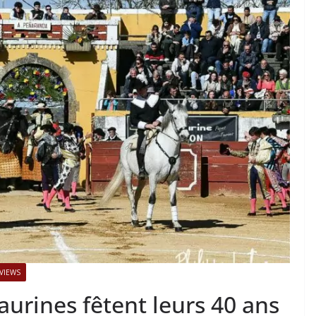
TAURINES 2026
ACTUALITÉS TAURINES
PHOTOS TAURINES 2026
ure en
Bayonne, la corrida des
fêtes en photos
17/07/2026
Tertulias
VIEWS
urines fêtent leurs 40 ans