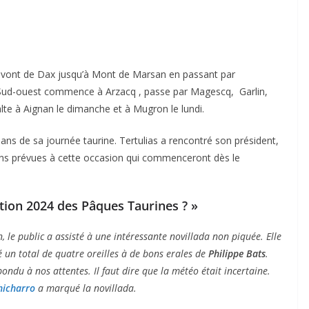
i vont de Dax jusqu’à Mont de Marsan en passant par
Sud-ouest commence à Arzacq , passe par Magescq, Garlin,
lte à Aignan le dimanche et à Mugron le lundi.
ns de sa journée taurine. Tertulias a rencontré son président,
ons prévues à cette occasion qui commenceront dès le
édition 2024 des Pâques Taurines ? »
n, le public a assisté à une intéressante novillada non piquée. Elle
é un total de quatre oreilles à de bons erales de
Philippe Bats
.
pondu à nos attentes. Il faut dire que la météo était incertaine.
hicharro
a marqué la novillada.