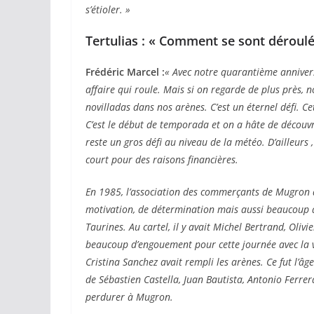
s’étioler. »
Tertulias : « Comment se sont déroul
Frédéric Marcel :
« Avec notre quarantième anniversa
affaire qui roule. Mais si on regarde de plus près, 
novilladas dans nos arènes. C’est un éternel défi. Ce
C’est le début de temporada et on a hâte de découvri
reste un gros défi au niveau de la météo. D’ailleurs 
court pour des raisons financières.
En 1985, l’association des commerçants de Mugron a
motivation, de détermination mais aussi beaucoup d’
Taurines. Au cartel, il y avait Michel Bertrand, Olivi
beaucoup d’engouement pour cette journée avec la v
Cristina Sanchez avait rempli les arènes. Ce fut l’â
de Sébastien Castella, Juan Bautista, Antonio Ferre
perdurer à Mugron.