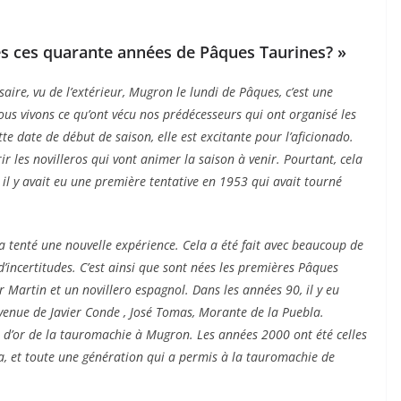
és ces quarante années de Pâques Taurines? »
ire, vu de l’extérieur, Mugron le lundi de Pâques, c’est une
nous vivons ce qu’ont vécu nos prédécesseurs qui ont organisé les
tte date de début de saison, elle est excitante pour l’aficionado.
r les novilleros qui vont animer la saison à venir. Pourtant, cela
, il y avait eu une première tentative en 1953 qui avait tourné
 tenté une nouvelle expérience. Cela a été fait avec beaucoup de
incertitudes. C’est ainsi que sont nées les premières Pâques
er Martin et un novillero espagnol. Dans les années 90, il y eu
enue de Javier Conde , José Tomas, Morante de la Puebla.
ge d’or de la tauromachie à Mugron. Les années 2000 ont été celles
ra, et toute une génération qui a permis à la tauromachie de