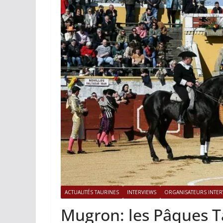
ACTUALITÉS TAURINES
PHOTOS 
Istres, l’ouvert
photos
19/06/2026
Tertulias
ACTUALITÉS TAURINES
INTERVIEWS
ORGANISATEURS INTER
Mugron: les Pâques Ta