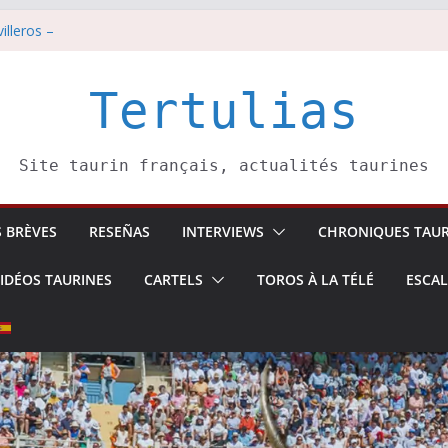
illeros –
i 8 août
est pris pour l’an prochain.
di 7 août
Tertulias
tadors de toros-
Site taurin français, actualités taurines
S BRÈVES
RESEÑAS
INTERVIEWS
CHRONIQUES TAUR
IDÉOS TAURINES
CARTELS
TOROS À LA TÉLÉ
ESCA