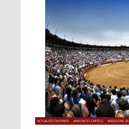
ACTUALITÉS TAURINES
PHOTOS 
Istres, l’ouvert
photos
19/06/2026
Tertulias
ACTUALITÉS TAURINES
ANNONCES CARTELS
MADELEINE 20