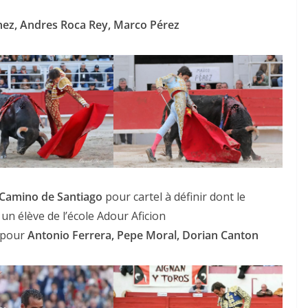
nez, Andres Roca Rey, Marco Pérez
ACTUALITÉS TAURINES
CHRONIQUES TAURINES 2026
des
Istres : la feria des
ultimes émotions
Camino de Santiago
pour cartel à définir dont le
un élève de l’école Adour Aficion
u
18/06/2026
Olivier Castelnau
pour
Antonio Ferrera, Pepe Moral, Dorian Canton