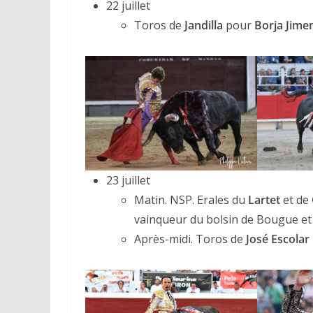
22 juillet
Toros de
Jandilla
pour
Borja Jime
ACTUALITÉS TAURINES
CHRONIQUES TAURINES 2026
Arles : au seuil 
23 juillet
espérances.
Matin. NSP. Erales du
Lartet
et de
vainqueur du bolsin de Bougue et 
02/04/2026
Olivier Castelna
Après-midi. Toros de
José Escolar