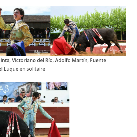
inta
,
Victoriano del Río
,
Adolfo Martín
,
Fuente
el Luque
en solitaire