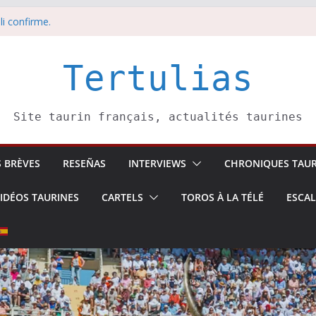
li confirme.
dors de toros-
eros –
août
Tertulias
 5 août
Site taurin français, actualités taurines
S BRÈVES
RESEÑAS
INTERVIEWS
CHRONIQUES TAUR
IDÉOS TAURINES
CARTELS
TOROS À LA TÉLÉ
ESCA