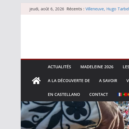
Passer
Récents :
Villeneuve, Hugo Tarbel
jeudi, août 6, 2026
au
Escalafón 2026 – mata
Escalafón 2026 – novill
contenu
Les brèves du jeudi 6 
Les brèves du mercredi
ACTUALITÉS
MADELEINE 2026
LE
A LA DÉCOUVERTE DE
A SAVOIR
V
EN CASTELLANO
CONTACT