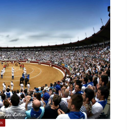
TAURINES 2026
ACTUALITÉS TAURINES
PHOTOS TAURINES 2026
ure en
Bayonne, la corrida des
fêtes en photos
17/07/2026
Tertulias
26