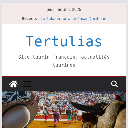
Passer
jeudi, août 6, 2026
au
Récents :
La Sokamuturra de Pasai Donibane
contenu
Les brèves du jeudi 6 août
Les brèves du mercredi 5 août
Villeneuve, Hugo Tarbelli confirme.
Tertulias
Les brèves du mardi 4 août
Site taurin français, actualités
taurines