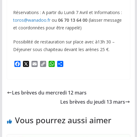
Réservations : A partir du Lundi 7 Avril et Informations :
toros@wanadoo.fr
ou
06 70 13 64 00
(laisser message
et coordonnées pour être rappelé)
Possibilité de restauration sur place avec à13h 30 –
Déjeuner sous chapiteau devant les arènes 25 €.
F
X
E
C
W
P
a
m
o
h
a
c
a
p
a
r
e
i
y
t
t
b
l
L
s
a
Les brèves du mercredi 12 mars
o
i
A
g
o
n
p
e
Les brèves du jeudi 13 mars
k
k
p
r
Vous pourrez aussi aimer