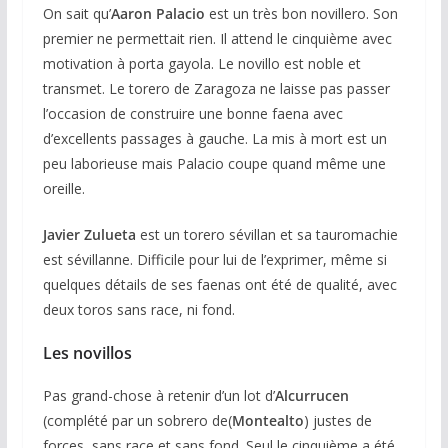
On sait qu’
Aaron Palacio
est un très bon novillero. Son
premier ne permettait rien. Il attend le cinquième avec
motivation à porta gayola. Le novillo est noble et
transmet. Le torero de Zaragoza ne laisse pas passer
l’occasion de construire une bonne faena avec
d’excellents passages à gauche. La mis à mort est un
peu laborieuse mais Palacio coupe quand même une
oreille.
Javier Zulueta
est un torero sévillan et sa tauromachie
est sévillanne. Difficile pour lui de l’exprimer, même si
quelques détails de ses faenas ont été de qualité, avec
deux toros sans race, ni fond.
Les novillos
Pas grand-chose à retenir d’un lot d’
Alcurrucen
(complété par un sobrero de(
Montealto
) justes de
forces, sans race et sans fond. Seul le cinquième a été