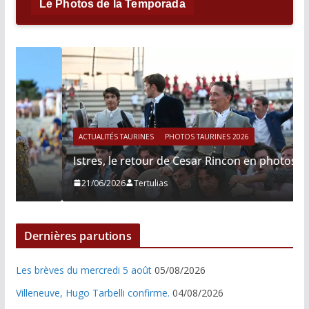
Le Photos de la Temporada
ACTUALITÉS TAURINES
PHOTOS TAURINES 2026
Istres, le retour de Cesar Rincon en photos
21/06/2026
Tertulias
Dernières parutions
Les brèves du mercredi 5 août
05/08/2026
Villeneuve, Hugo Tarbelli confirme.
04/08/2026