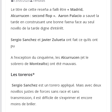
13/05/2025
Tertulias
Le titre de cette reseña a failli être
« Madrid,
Alcurrucen : second flop ».
Aaron Palacio
a sauvé la
tarde en construisant une bonne faena face au seul
novillo de la tarde digne d’intérêt.
Sergio Sanchez
et
Javier Zulueta
ont fait ce qu’ils ont
pu
A l’exception du cinquième, les
Alcurrucen
(et le
sobrero de
Montealto
) ont été mauvais.
Les toreros
*
Sergio Sanchez
est un torero appliqué. Mais avec deux
novillos justes de forces sans race et sans
transmission, il est difficile de s’exprimer et encore
moins de briller.