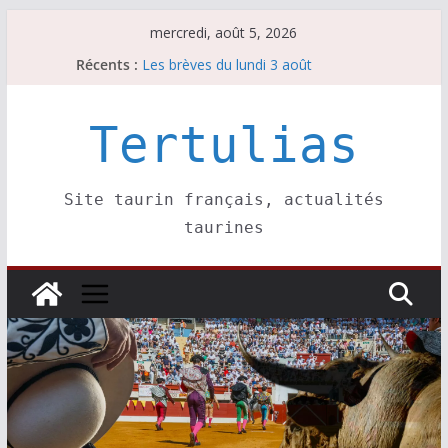
Passer
mercredi, août 5, 2026
au
Récents :
Les brèves du lundi 3 août
contenu
Les brèves du mercredi 5 août
Villeneuve, Hugo Tarbelli confirme.
Les brèves du mardi 4 août
Tertulias
La Sokamuturra de Pasai Donibane
Site taurin français, actualités
taurines