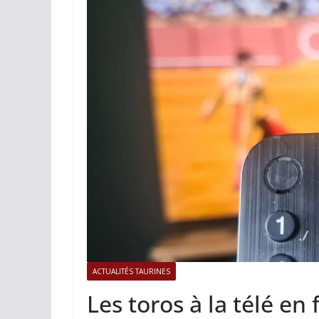
ACTUALITÉS TAURINES
PHOTOS
Istres, l’ouver
photos
19/06/2026
Tertulias
ACTUALITÉS TAURINES
Les toros à la télé e