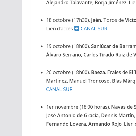
Alejandro Talavante, Borja Jiménez
. Li
18 octobre (17h30).
Jaén
. Toros de
Vict
Lien d’accès
CANAL SUR
19 octobre (18h00).
Sanlúcar de Barra
Álvaro Serrano, Carlos Tirado Ruiz de V
ACTUALITÉS TAURINES
CHRONIQUES TAURINES 2026
26 octobre (18h00).
Baeza
. Erales de
El 
Arles : au seuil
Martínez, Manuel Troncoso, Blas Márq
espérances.
CANAL SUR
02/04/2026
Olivier Castel
1er novembre (18:00 horas).
Navas de 
José
Antonio de Gracia, Dennis Martín,
Fernando Lovera, Armando Rojo
. Lien