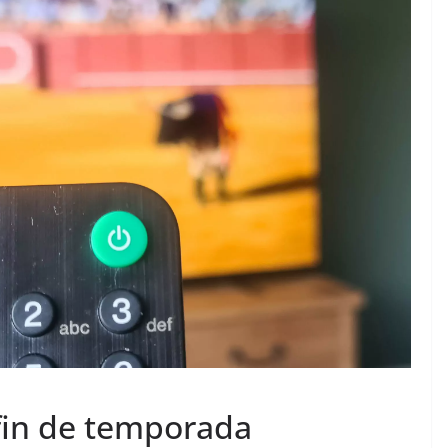
 TAURINES 2026
ACTUALITÉS TAURINES
PHOTOS TAURINES 2026
ture en
Bayonne, la corrida des
fêtes en photos
17/07/2026
Tertulias
n fin de temporada