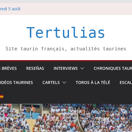
redi 5 août
redi 7 août
atadors de toros-
villeros –
Tertulias
 6 août
Site taurin français, actualités taurines
S BRÈVES
RESEÑAS
INTERVIEWS
CHRONIQUES TAUR
IDÉOS TAURINES
CARTELS
TOROS À LA TÉLÉ
ESCA