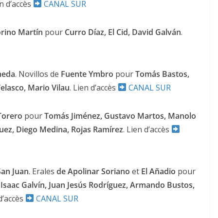
en d’accès
CANAL SUR
orino Martín
pour
Curro Díaz, El Cid, David Galván
.
meda
. Novillos de
Fuente Ymbro
pour
Tomás Bastos,
elasco, Mario Vilau
. Lien d’accès
CANAL SUR
ACTUALITÉS TAURINES
CHRONIQUES TAURINES 2026
Torero
pour
Tomás Jiménez, Gustavo Martos, Manolo
 des
Istres : la feria des
uez, Diego Medina, Rojas Ramírez
. Lien d’accès
ultimes émotions
nau
18/06/2026
Olivier Castelnau
San Juan
. Erales
de Apolinar Soriano
et
El Añadio
pour
 Isaac Galvín, Juan Jesús Rodríguez, Armando Bustos,
 d’accès
CANAL SUR