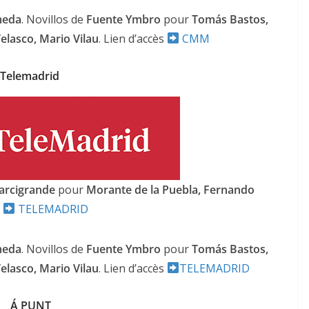
meda
. Novillos de
Fuente Ymbro
pour
Tomás Bastos,
elasco, Mario Vilau
. Lien d’accès
CMM
Telemadrid
arcigrande
pour
Morante de la Puebla, Fernando
s
TELEMADRID
meda
. Novillos de
Fuente Ymbro
pour
Tomás Bastos,
elasco, Mario Vilau
. Lien d’accès
TELEMADRID
Á PUNT