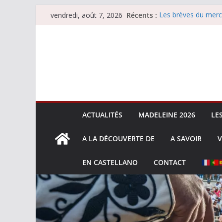
Passer
Récents :
Les brèves du merc
vendredi, août 7, 2026
au
Les brèves du vend
Escalafón 2026 – m
contenu
Escalafón 2026 – no
Les brèves du jeudi
ACTUALITÉS
MADELEINE 2026
LE
A LA DÉCOUVERTE DE
A SAVOIR
V
EN CASTELLANO
CONTACT