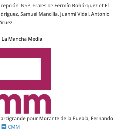
ncepción
. NSP. Erales de
Fermín Bohórquez
et
El
odríguez, Samuel Mancilla, Juanmi Vidal, Antonio
iruez.
la La Mancha Media
arcigrande
pour
Morante de la Puebla, Fernando
s
CMM