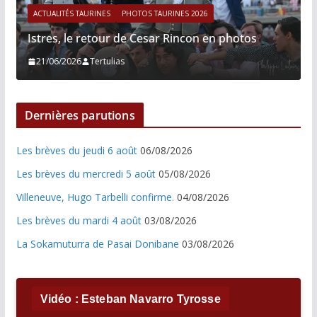
ACTUALITÉS TAURINES
PHOTOS TAURINES 2026
Istres, le retour de Cesar Rincon en photos
21/06/2026
Tertulias
Dernières parutions
Les brèves du jeudi 6 août
06/08/2026
Les brèves du mercredi 5 août
05/08/2026
Villeneuve, Hugo Tarbelli confirme.
04/08/2026
Les brèves du mardi 4 août
03/08/2026
La Sokamuturra de Pasai Donibane
03/08/2026
Vidéo : Esteban Navarro Tyrosse