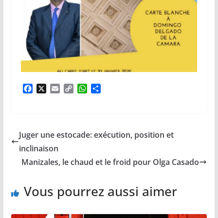
F
X
E
C
W
P
a
m
o
h
a
c
a
p
a
r
e
i
y
t
t
b
l
L
s
a
Juger une estocade: exécution, position et
o
i
A
g
o
n
p
e
inclinaison
k
k
p
r
Manizales, le chaud et le froid pour Olga Casado
Vous pourrez aussi aimer