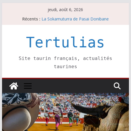
Passer
jeudi, août 6, 2026
au
Récents :
Les brèves du mardi 4 août
contenu
La Sokamuturra de Pasai Donibane
Les brèves du jeudi 6 août
Les brèves du mercredi 5 août
Tertulias
Villeneuve, Hugo Tarbelli confirme.
Site taurin français, actualités
taurines