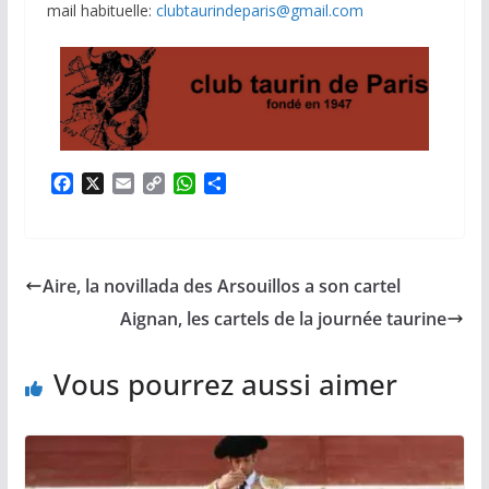
mail habituelle:
clubtaurindeparis@gmail.com
F
X
E
C
W
P
a
m
o
h
a
c
a
p
a
r
e
i
y
t
t
b
l
L
s
a
Aire, la novillada des Arsouillos a son cartel
o
i
A
g
o
n
p
e
Aignan, les cartels de la journée taurine
k
k
p
r
Vous pourrez aussi aimer