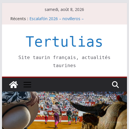
Passer
samedi, août 8, 2026
au
Récents :
Escalafón 2026 – novilleros –
contenu
Les brèves du samedi 8 août
Maurrin, rendez vous est pris pour l’an prochain.
Les brèves du vendredi 7 août
Tertulias
Escalafón 2026 – matadors de toros-
Site taurin français, actualités
taurines