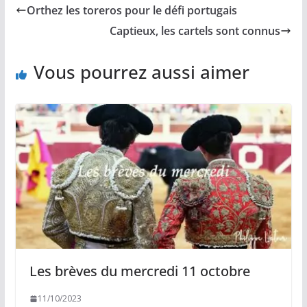
b
l
L
s
a
Orthez les toreros pour le défi portugais
o
i
A
g
o
n
p
e
Captieux, les cartels sont connus
k
k
p
r
Vous pourrez aussi aimer
Les brèves du mercredi 11 octobre
11/10/2023