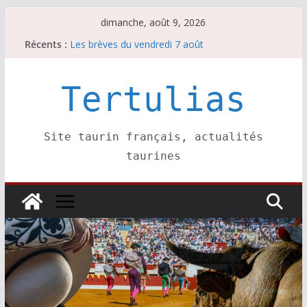
Passer
dimanche, août 9, 2026
au
Récents :
Maurrin, rendez vous est pris pour l’an prochain.
contenu
Les brèves du vendredi 7 août
Coup de foudre à Soustons
Parentis, La Golosina: une première étape
Tertulias
Les brèves du samedi 8 août
Site taurin français, actualités
taurines