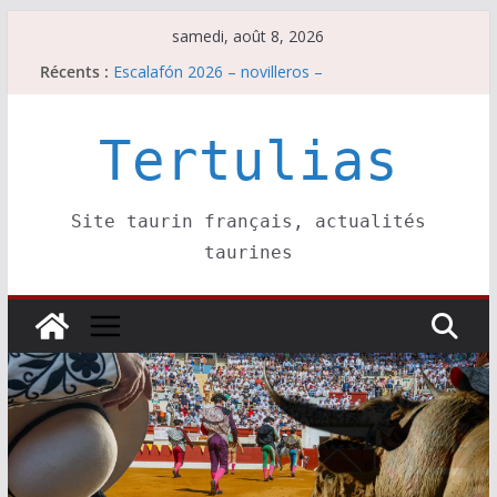
Passer
samedi, août 8, 2026
Escalafón 2026 – matadors de toros-
au
Récents :
Escalafón 2026 – novilleros –
contenu
Les brèves du samedi 8 août
Maurrin, rendez vous est pris pour l’an prochain.
Tertulias
Les brèves du vendredi 7 août
Site taurin français, actualités
taurines