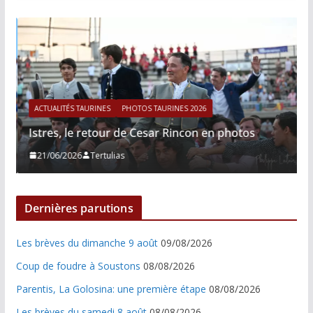
ACTUALITÉS TAURINES
PHOTOS TAURINES 2026
Istres, le retour de Cesar Rincon en photos
21/06/2026
Tertulias
Dernières parutions
Les brèves du dimanche 9 août
09/08/2026
Coup de foudre à Soustons
08/08/2026
Parentis, La Golosina: une première étape
08/08/2026
Les brèves du samedi 8 août
08/08/2026