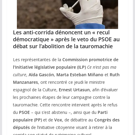
Les anti-corrida dénoncent un « recul
démocratique » après le veto du PSOE au
débat sur l’abolition de la tauromachie
Les représentantes de la
Commission promotrice de
l’Initiative législative populaire (ILP)
Ce n’est pas ma
culture
,
Aïda Gascón, Marta Esteban Miñano
et
Ruth
Manzanares
, ont rencontré ce jeudi le ministre
espagnol de la Culture,
Ernest Urtasun
, afin d’évaluer
les prochaines étapes de leur campagne contre la
tauromachie. Cette rencontre intervient après le refus
du
PSOE
– qui s’est abstenu –, ainsi que du
Parti
populaire (PP)
et de
Vox
, de débattre au
Congrès des
députés
de l’initiative citoyenne visant à retirer à la
corrida son statut de patrimoine culturel.