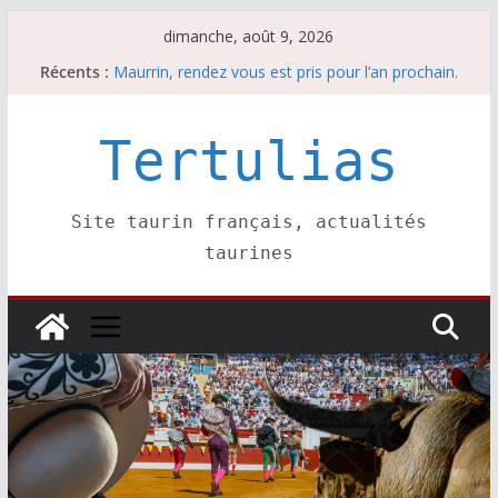
Passer
dimanche, août 9, 2026
au
Récents :
Maurrin, rendez vous est pris pour l’an prochain.
contenu
Les brèves du dimanche 9 août
Coup de foudre à Soustons
Parentis, La Golosina: une première étape
Tertulias
Les brèves du samedi 8 août
Site taurin français, actualités
taurines