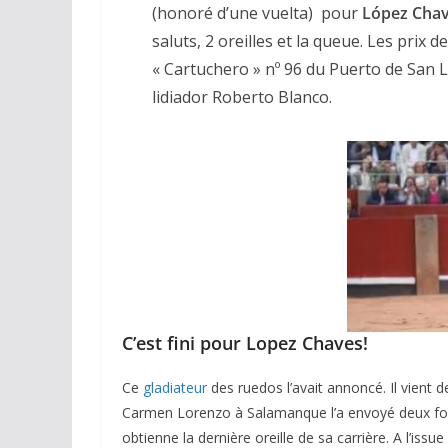
(honoré d’une vuelta) pour
López Cha
saluts, 2 oreilles et la queue. Les prix 
« Cartuchero » nº 96 du Puerto de San L
lidiador Roberto Blanco.
ACTUALITÉS TAURINES
CHRONIQUES TAURINES 2026
Arles : au seuil 
espérances.
02/04/2026
Olivier Castelna
C’est fini pour Lopez Chaves!
Ce
gladiateur
des ruedos l’avait annoncé. Il vient d
Carmen Lorenzo à Salamanque l’a envoyé deux fois
obtienne la dernière oreille de sa carrière. A l’iss