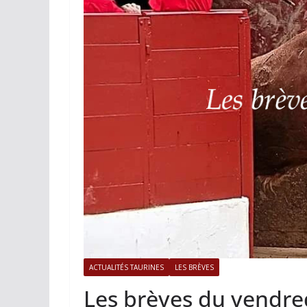
ACTUALITÉS TAURINES
PHOTOS 
Istres, l’ouvert
photos
19/06/2026
Tertulias
ACTUALITÉS TAURINES
LES BRÈVES
Les brèves du vendre