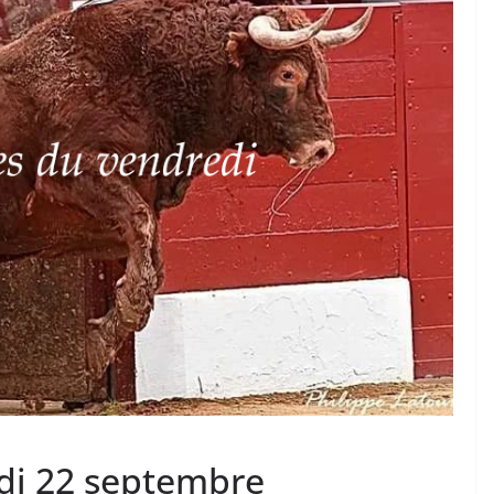
TAURINES 2026
ACTUALITÉS TAURINES
PHOTOS TAURINES 2026
ure en
Bayonne, la corrida des
fêtes en photos
17/07/2026
Tertulias
di 22 septembre