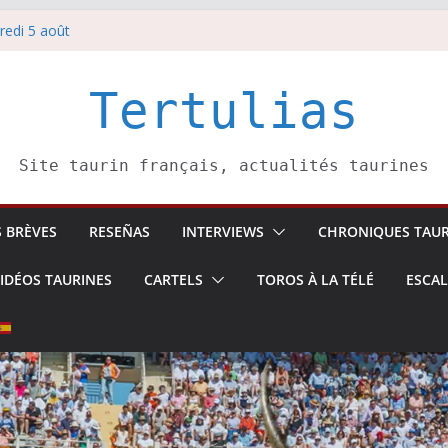
redi 5 août
redi 7 août
atadors de toros-
villeros –
Tertulias
 6 août
Site taurin français, actualités taurines
S BRÈVES
RESEÑAS
INTERVIEWS
CHRONIQUES TAUR
IDÉOS TAURINES
CARTELS
TOROS À LA TÉLÉ
ESCA