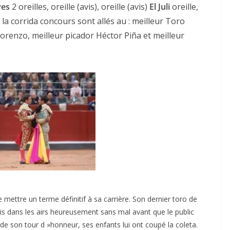
ves
2 oreilles, oreille (avis), oreille (avis)
El Juli
oreille,
de la corrida concours sont allés au : meilleur Toro
orenzo, meilleur picador Héctor Piña et meilleur
ACTUALITÉS TAURINES
CHRONIQUES TAURINES 2026
des
Istres : la feria des
ultimes émotions
u
18/06/2026
Olivier Castelnau
e mettre un terme définitif à sa carrière. Son dernier toro de
 dans les airs heureusement sans mal avant que le public
ue de son tour d »honneur, ses enfants lui ont coupé la coleta.