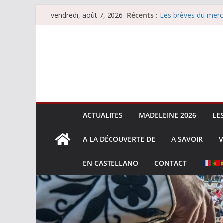
Passer
Récents :
Les brèves du merc
vendredi, août 7, 2026
au
Les brèves du vend
Escalafón 2026 – m
contenu
Escalafón 2026 – no
Les brèves du jeudi
ACTUALITÉS
MADELEINE 2026
LE
A LA DÉCOUVERTE DE
A SAVOIR
V
EN CASTELLANO
CONTACT