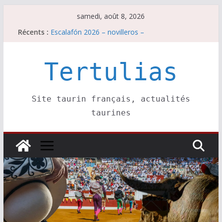
Passer
samedi, août 8, 2026
au
Récents :
Escalafón 2026 – novilleros –
contenu
Les brèves du samedi 8 août
Maurrin, rendez vous est pris pour l’an prochain.
Les brèves du vendredi 7 août
Tertulias
Escalafón 2026 – matadors de toros-
Site taurin français, actualités
taurines