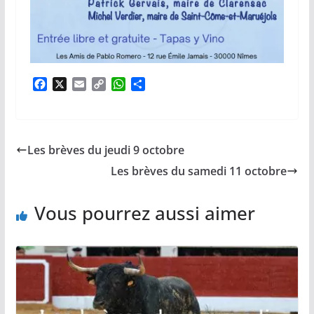
F
X
E
C
W
P
a
m
o
h
a
c
a
p
a
r
e
i
y
t
t
b
l
L
s
a
Les brèves du jeudi 9 octobre
o
i
A
g
o
n
p
e
Les brèves du samedi 11 octobre
k
k
p
r
Vous pourrez aussi aimer