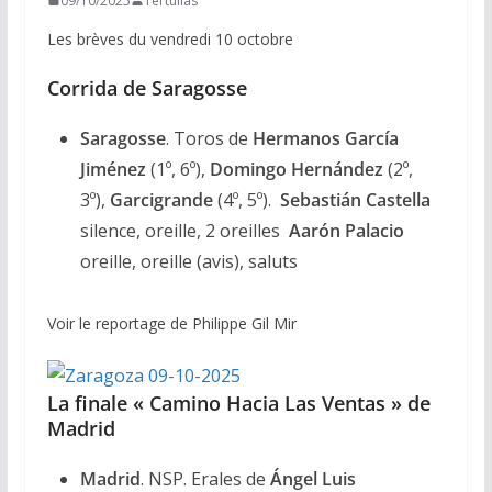
09/10/2025
Tertulias
Les brèves du vendredi 10 octobre
Corrida de Saragosse
Saragosse
. Toros de
Hermanos García
Jiménez
(1º, 6º),
Domingo Hernández
(2º,
3º),
Garcigrande
(4º, 5º).
Sebastián Castella
silence, oreille, 2 oreilles
Aarón Palacio
oreille, oreille (avis), saluts
Voir le reportage de Philippe Gil Mir
La finale « Camino Hacia Las Ventas » de
Madrid
Madrid
. NSP. Erales de
Ángel Luis