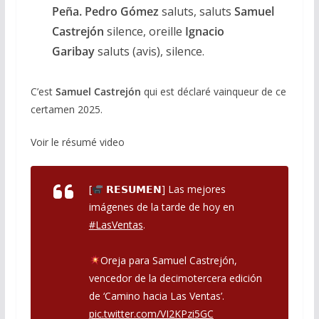
Peña.
Pedro Gómez
saluts, saluts
Samuel
Castrejón
silence, oreille
Ignacio
Garibay
saluts (avis), silence.
C’est
Samuel Castrejón
qui est déclaré vainqueur de ce
certamen 2025.
Voir le résumé video
[
𝗥𝗘𝗦𝗨𝗠𝗘𝗡] Las mejores
imágenes de la tarde de hoy en
#LasVentas
.
Oreja para Samuel Castrejón,
vencedor de la decimotercera edición
de ‘Camino hacia Las Ventas’.
pic.twitter.com/VI2KPzi5GC