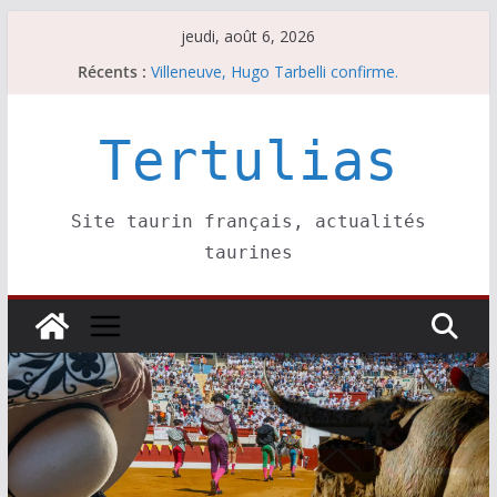
Passer
jeudi, août 6, 2026
au
Récents :
Villeneuve, Hugo Tarbelli confirme.
contenu
Escalafón 2026 – matadors de toros-
Escalafón 2026 – novilleros –
Les brèves du jeudi 6 août
Tertulias
Les brèves du mercredi 5 août
Site taurin français, actualités
taurines