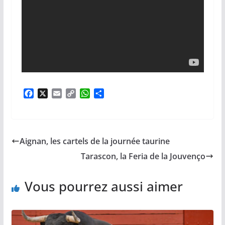
F
X
E
C
W
P
a
m
o
h
a
c
a
p
a
r
e
i
y
t
t
b
l
L
s
a
Aignan, les cartels de la journée taurine
o
i
A
g
o
n
p
e
Tarascon, la Feria de la Jouvenço
k
k
p
r
Vous pourrez aussi aimer