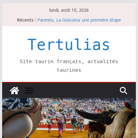
Passer
lundi, août 10, 2026
au
Récents :
Coup de foudre à Soustons
contenu
Parentis, La Golosina: une première étape
Les brèves du lundi 10 août
A Parentis, à part les brindis……
Tertulias
Les brèves du dimanche 9 août
Site taurin français, actualités
taurines