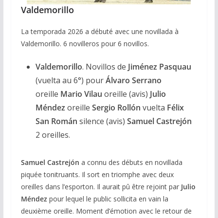
Valdemorillo
La temporada 2026 a débuté avec une novillada à
Valdemorillo. 6 novilleros pour 6 novillos.
Valdemorillo
. Novillos de
Jiménez Pasquau
(vuelta au 6°) pour
Álvaro Serrano
oreille
Mario Vilau
oreille (avis)
Julio
Méndez
oreille
Sergio Rollón
vuelta
Félix
San Román
silence (avis)
Samuel Castrejón
2 oreilles.
Samuel Castrejón
a connu des débuts en novillada
piquée tonitruants. Il sort en triomphe avec deux
oreilles dans l’esporton. Il aurait pû être rejoint par
Julio
Méndez
pour lequel le public sollicita en vain la
deuxième oreille. Moment d’émotion avec le retour de