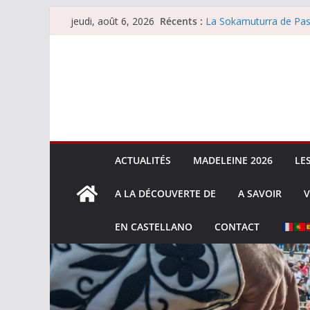
Passer
Récents :
La Sokamuturra de Pas
jeudi, août 6, 2026
au
Les brèves du jeudi 6 
Les brèves du mercredi
contenu
Villeneuve, Hugo Tarbel
Les brèves du mardi 4 
ACTUALITÉS
MADELEINE 2026
LE
A LA DÉCOUVERTE DE
A SAVOIR
V
EN CASTELLANO
CONTACT