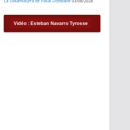
La Sokamuturra de Pasai Donibane
03/08/2026
Vidéo : Esteban Navarro Tyrosse