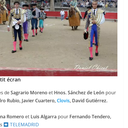
tit écran
les de
Sagrario Moreno
et
Hnos. Sánchez de León
pour
dro Rubio, Javier Cuartero,
Clovis
, David Gutiérrez.
na Romero
et
Luis Algarra
pour
Fernando Tendero,
ès
TELEMADRID