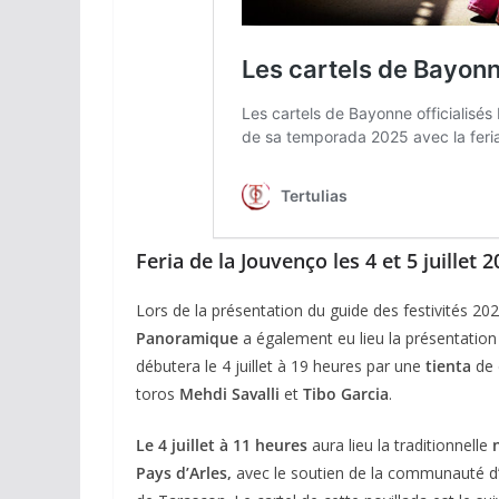
ACTUALITÉS TAURINES
CHRONIQUES TAURINES 2026
Feria de la Jouvenço les 4 et 5 juillet 
Arles : au seuil 
espérances.
Lors de la présentation du guide des festivités 20
Panoramique
a également eu lieu la présentation 
02/04/2026
Olivier Castelna
débutera le 4 juillet à 19 heures par une
tienta
de 
toros
Mehdi Savalli
et
Tibo
Garcia
.
Le 4 juillet à 11 heures
aura lieu la traditionnelle
Pays d’Arles,
avec le soutien de la communauté d’