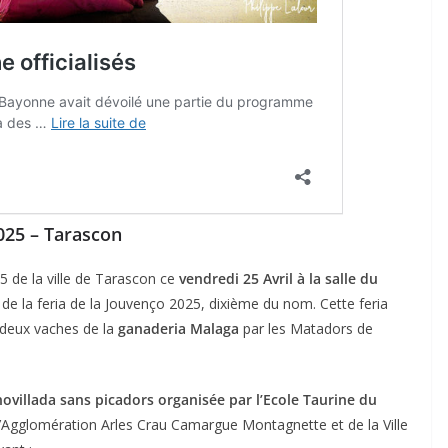
ACTUALITÉS TAURINES
CHRONIQUES TAURINES 2026
2025 – Tarascon
des
Istres : la feria des
ultimes émotions
25 de la ville de Tarascon ce
vendredi 25 Avril à la salle du
de la feria de la Jouvenço 2025, dixième du nom. Cette feria
u
18/06/2026
Olivier Castelnau
deux vaches de la
ganaderia Malaga
par les Matadors de
novillada sans picadors organisée par l’Ecole Taurine du
Agglomération Arles Crau Camargue Montagnette et de la Ville