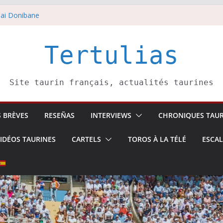
ai Donibane
août
 5 août
li confirme.
Tertulias
août
Site taurin français, actualités taurines
S BRÈVES
RESEÑAS
INTERVIEWS
CHRONIQUES TAUR
IDÉOS TAURINES
CARTELS
TOROS À LA TÉLÉ
ESCA