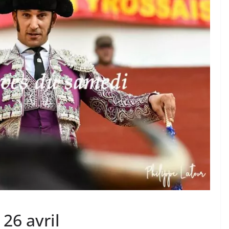
TAURINES 2026
ACTUALITÉS TAURINES
PHOTOS TAURINES 2026
ure en
Bayonne, la corrida des
fêtes en photos
17/07/2026
Tertulias
26 avril