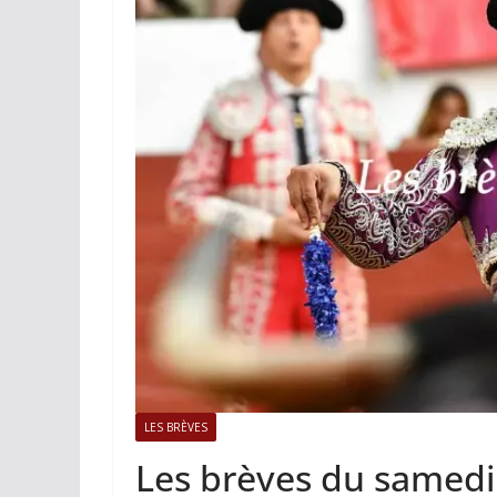
ACTUALITÉS TAURINES
PHOTOS 
Istres, l’ouvert
photos
19/06/2026
Tertulias
LES BRÈVES
Les brèves du samedi 