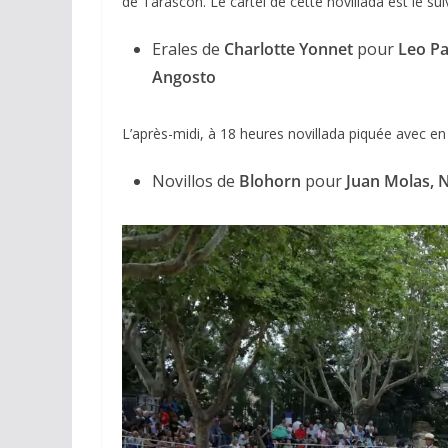
de Tarascon. Le cartel de cette novillada est le sui
Erales de
Charlotte Yonnet
pour
Leo Pa
Angosto
L’après-midi, à 18 heures novillada piquée avec en
Novillos de
Blohorn
pour
Juan Molas, N