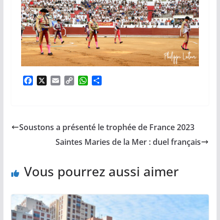
F
X
E
C
W
P
a
m
o
h
a
c
a
p
a
r
e
i
y
t
t
b
l
L
s
a
Soustons a présenté le trophée de France 2023
o
i
A
g
o
n
p
e
Saintes Maries de la Mer : duel français
k
k
p
r
Vous pourrez aussi aimer