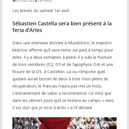
01/04/2023
Tertulias
Les brèves du samedi 1er avril
Sébastien Castella sera bien présent à la
feria d’Arles
Dans une interview donnée à Mundotoro, le maestro
bitérrois affirme qu’il sera remis sur pied à temps pour
Arles. Il y a deux semaines à peine; il a subi la fracture
de trois vertèbres (D2, D3 et de l’apophyse D4) et une
fissure de la D5, à Castellón. Là ou n’importe quel
quidam aurait besoin de deux à trois mois pleins de
récupération, le francais n’aura pas mis un mois.
L’entrainement de salon a recommencé. Ce n’est que
dans les ultimes jours qu’il se testera au campo «
mais
il est clair que je serai à Arles
» a t’il déclaré.