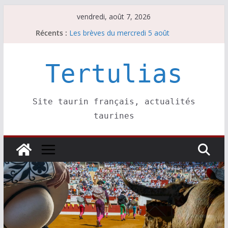
Passer
vendredi, août 7, 2026
au
Récents :
Les brèves du mercredi 5 août
contenu
Les brèves du vendredi 7 août
Escalafón 2026 – matadors de toros-
Escalafón 2026 – novilleros –
Tertulias
Les brèves du jeudi 6 août
Site taurin français, actualités
taurines