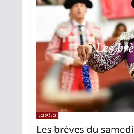
ACTUALITÉS TAURINES
PHOTOS 
Istres, l’ouvert
photos
19/06/2026
Tertulias
LES BRÈVES
Les brèves du samedi