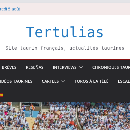
redi 5 août
redi 7 août
atadors de toros-
villeros –
Tertulias
 6 août
Site taurin français, actualités taurines
S BRÈVES
RESEÑAS
INTERVIEWS
CHRONIQUES TAUR
IDÉOS TAURINES
CARTELS
TOROS À LA TÉLÉ
ESCA