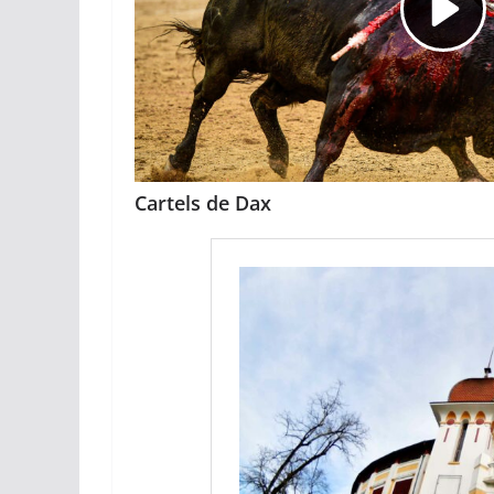
Cartels de Dax
ACTUALITÉS TAURINES
CHRONIQUES TAURINES 2026
Arles : au seuil 
espérances.
02/04/2026
Olivier Castelna