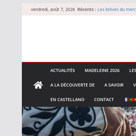
Passer
Récents :
Les brèves du merc
vendredi, août 7, 2026
au
Les brèves du vend
Escalafón 2026 – m
contenu
Escalafón 2026 – no
Les brèves du jeudi
ACTUALITÉS
MADELEINE 2026
LE
A LA DÉCOUVERTE DE
A SAVOIR
V
EN CASTELLANO
CONTACT