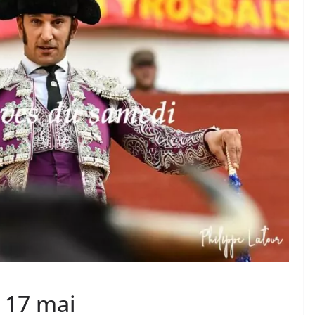
TAURINES 2026
ACTUALITÉS TAURINES
PHOTOS TAURINES 2026
ure en
Bayonne, la corrida des
fêtes en photos
17/07/2026
Tertulias
 17 mai