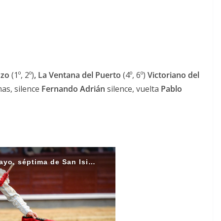
nzo
(1º, 2º)
, La Ventana del Puerto
(4º, 6º)
Victoriano del
as, silence
Fernando Adrián
silence, vuelta
Pablo