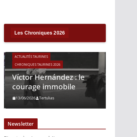
Les Chroniques 2026
ACTUALITÉS TAURINES
CHRONIQUES TAURINES 2026
ACTUALITÉS T
Víctor Hernández : le
CHRONIQUES 
courage immobile
Madrid
13/06/2026
Tertulias
10/06/2026
Newsletter