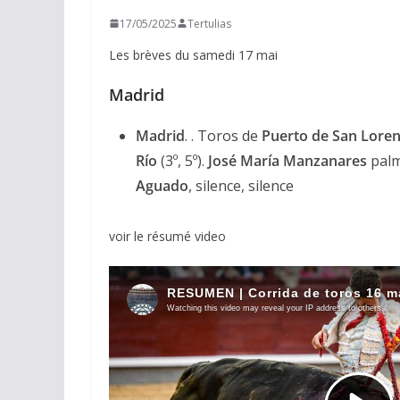
17/05/2025
Tertulias
Les brèves du samedi 17 mai
Madrid
Madrid
. . Toros de
Puerto de San Lore
Río
(3º, 5º).
José María Manzanares
palm
Aguado
, silence, silence
voir le résumé video