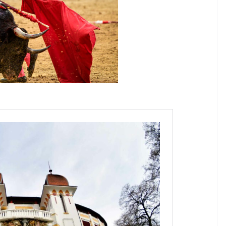
ACTUALITÉS TAURINES
CHRONIQUES TAURINES 2026
des
Istres : la feria des
ultimes émotions
u
18/06/2026
Olivier Castelnau