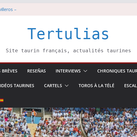
illeros –
i 8 août
est pris pour l’an prochain.
di 7 août
Tertulias
tadors de toros-
Site taurin français, actualités taurines
S BRÈVES
RESEÑAS
INTERVIEWS
CHRONIQUES TAUR
IDÉOS TAURINES
CARTELS
TOROS À LA TÉLÉ
ESCA