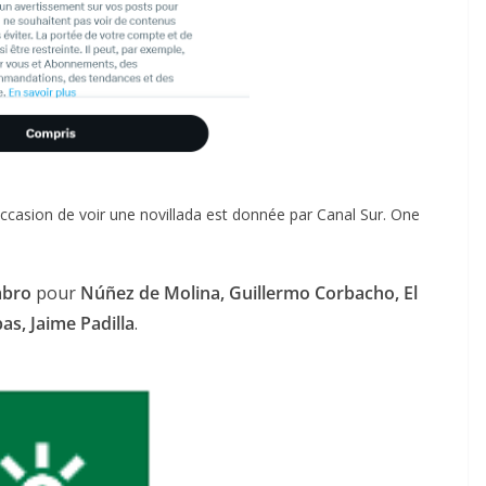
ccasion de voir une novillada est donnée par Canal Sur. One
ACTUALITÉS TAURINES
CHRONIQUES TAURINES 2026
des
Istres : la feria des
mbro
pour
Núñez de Molina, Guillermo Corbacho, El
ultimes émotions
as, Jaime Padilla
.
u
18/06/2026
Olivier Castelnau