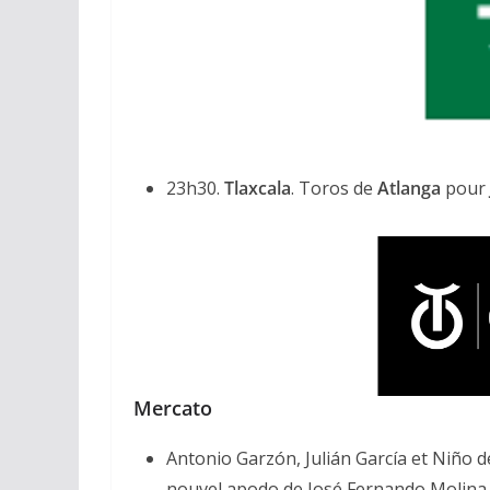
23h30.
Tlaxcala
. Toros de
Atlanga
pour
Mercato
Antonio Garzón, Julián García et Niño
nouvel apodo de José Fernando Molina. 