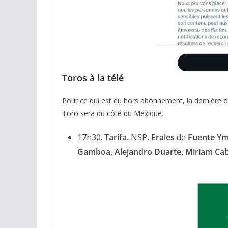
Toros à la télé
Pour ce qui est du hors abonnement, la dernière o
ACTUALITÉS TAURINES
Toro sera du côté du Mexique.
CHRONIQUES TAURINES 2026
Arles : au seuil 
17h30.
Tarifa.
NSP
. Erales
de
Fuente Y
espérances.
Gamboa, Alejandro Duarte, Miriam
Cab
02/04/2026
Olivier Castelna