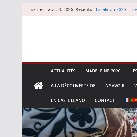
Passer
Récents :
Escalafón 2026 – nov
samedi, août 8, 2026
au
Les brèves du samed
Maurrin, rendez vous 
contenu
Les brèves du vendre
Escalafón 2026 – ma
ACTUALITÉS
MADELEINE 2026
LE
A LA DÉCOUVERTE DE
A SAVOIR
V
EN CASTELLANO
CONTACT