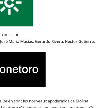
canal sur
José Maria Macías, Gerardo Rivera, Héctor Gutiérrez
 de Belén sont les nouveaux apoderados de
Molina
Le torero d’Albacete n’a pu montrer son toreo qu’à