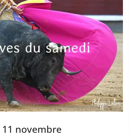
TAURINES 2026
ACTUALITÉS TAURINES
PHOTOS TAURINES 2026
ure en
Bayonne, la corrida des
fêtes en photos
17/07/2026
Tertulias
i 11 novembre