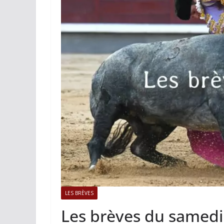
ACTUALITÉS TAURINES
PHOTOS 
Istres, l’ouvert
photos
19/06/2026
Tertulias
LES BRÈVES
Les brèves du samed