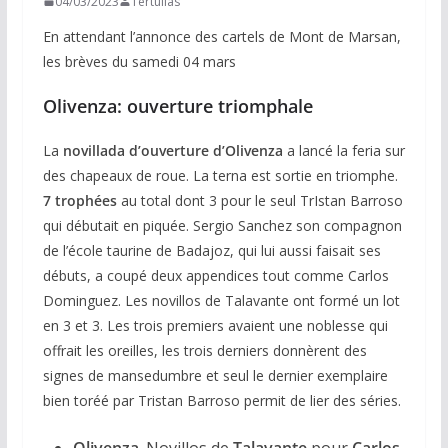
04/03/2023
Tertulias
En attendant l’annonce des cartels de Mont de Marsan,
les brèves du samedi 04 mars
Olivenza: ouverture triomphale
La
novillada d’ouverture d’Olivenza
a lancé la feria sur
des chapeaux de roue. La terna est sortie en triomphe.
7 trophées
au total dont 3 pour le seul TrIstan Barroso
qui débutait en piquée. Sergio Sanchez son compagnon
de l’école taurine de Badajoz, qui lui aussi faisait ses
débuts, a coupé deux appendices tout comme Carlos
Dominguez. Les novillos de Talavante ont formé un lot
en 3 et 3. Les trois premiers avaient une noblesse qui
offrait les oreilles, les trois derniers donnèrent des
signes de mansedumbre et seul le dernier exemplaire
bien toréé par Tristan Barroso permit de lier des séries.
Olivenza
. Novillos de
Talavante
pour
Carlos