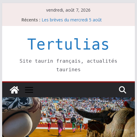
Passer
vendredi, août 7, 2026
au
Récents :
Les brèves du mercredi 5 août
contenu
Les brèves du vendredi 7 août
Escalafón 2026 – matadors de toros-
Escalafón 2026 – novilleros –
Tertulias
Les brèves du jeudi 6 août
Site taurin français, actualités
taurines