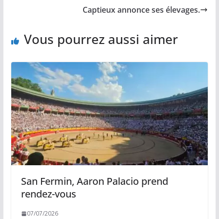
o
n
p
e
Captieux annonce ses élevages.
k
k
p
r
Vous pourrez aussi aimer
San Fermin, Aaron Palacio prend
rendez-vous
07/07/2026