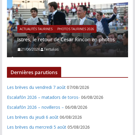
ACTUALITÉS TAURINES
PHOTOS TAURINES 2026
Istres, le retour de Cesar Rincon en photos
21/06/2026
Tertulias
Dernières parutions
Les brèves du vendredi 7 août
07/08/2026
Escalafón 2026 – matadors de toros-
06/08/2026
Escalafón 2026 – novilleros –
06/08/2026
Les brèves du jeudi 6 août
06/08/2026
Les brèves du mercredi 5 août
05/08/2026