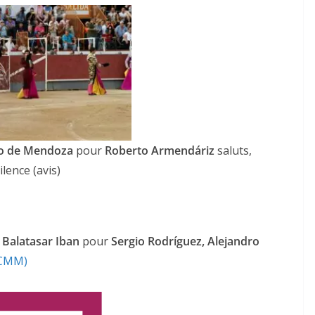
o de Mendoza
pour
Roberto Armendáriz
saluts,
ilence (avis)
Balatasar Iban
pour
Sergio Rodríguez, Alejandro
CMM)