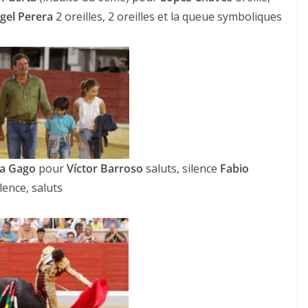
gel Perera
2 oreilles, 2 oreilles et la queue symboliques
ACTUALITÉS TAURINES
CHRONIQUES TAURINES 2026
a Gago
pour
Víctor Barroso
saluts, silence
Fabio
des
Istres : la feria des
lence, saluts
ultimes émotions
u
18/06/2026
Olivier Castelnau