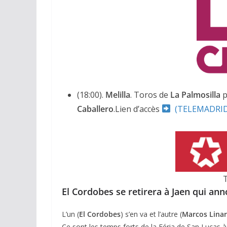
(18:00).
Melilla
. Toros de
La Palmosilla
p
Caballero
.Lien d’accès
(TELEMADRID
El Cordobes se retirera à Jaen qui ann
L’un (
El Cordobes
) s’en va et l’autre (
Marcos Lina
Ce sont les temps forts de la Féria de San Lucas à