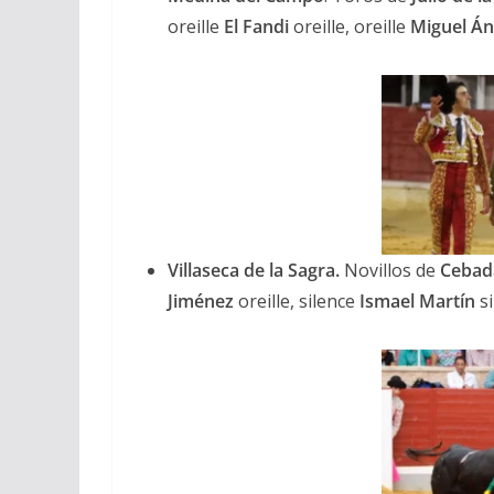
oreille
El Fandi
oreille, oreille
Miguel Án
ACTUALITÉS TAURINES
CHRONIQUES TAURINES 2026
Villaseca de la Sagra.
Novillos de
Cebad
Arles : au seuil 
Jiménez
oreille, silence
Ismael Martín
si
espérances.
02/04/2026
Olivier Castelna