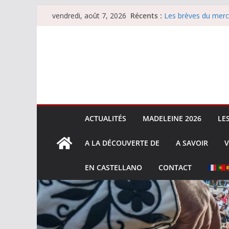
Passer
Récents :
Les brèves du merc
vendredi, août 7, 2026
au
Les brèves du vend
Escalafón 2026 – m
contenu
Escalafón 2026 – no
Les brèves du jeudi
ACTUALITÉS
MADELEINE 2026
LE
A LA DÉCOUVERTE DE
A SAVOIR
V
EN CASTELLANO
CONTACT