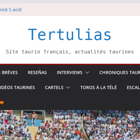
redi 5 août
redi 7 août
atadors de toros-
villeros –
Tertulias
 6 août
Site taurin français, actualités taurines
S BRÈVES
RESEÑAS
INTERVIEWS
CHRONIQUES TAUR
IDÉOS TAURINES
CARTELS
TOROS À LA TÉLÉ
ESCA