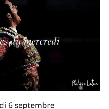
TAURINES 2026
ACTUALITÉS TAURINES
PHOTOS TAURINES 2026
ure en
Bayonne, la corrida des
fêtes en photos
17/07/2026
Tertulias
di 6 septembre