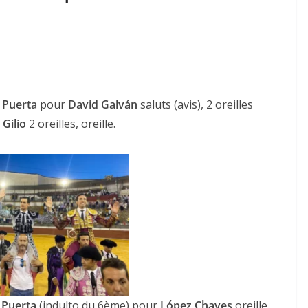
a Puerta
pour
David Galván
saluts (avis), 2 oreilles
 Gilio
2 oreilles, oreille.
a Puerta
(indulto du 6ème) pour
López Chaves
oreille,